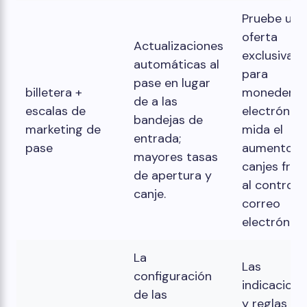
Pruebe una
oferta
Actualizaciones
exclusiva
automáticas al
para
pase en lugar
billetera +
monedero
de a las
escalas de
electrónico
bandejas de
marketing de
mida el
entrada;
pase
aumento d
mayores tasas
canjes fren
de apertura y
al control 
canje.
correo
electrónico
La
Las
configuración
indicacione
de las
y reglas de