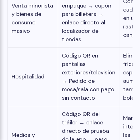
Convi
Venta minorista
empaque → cupón
cada 
y bienes de
para billetera →
en un
consumo
enlace directo al
rastre
masivo
localizador de
canjea
tiendas
Código QR en
Elimin
pantallas
fricci
exteriores/televisión
espera
Hospitalidad
→ Pedido de
aumen
mesa/sala con pago
tamañ
sin contacto
bolet
Código QR del
Mantie
tráiler → enlace
intera
directo de prueba
Medios y
las
de la app → pase