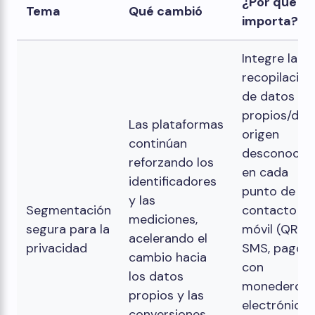
¿Por qué te
Tema
Qué cambió
importa?
Integre la
recopilación
de datos
propios/de
Las plataformas
origen
continúan
desconocid
reforzando los
en cada
identificadores
punto de
y las
Segmentación
contacto
mediciones,
segura para la
móvil (QR,
acelerando el
privacidad
SMS, pagos
cambio hacia
con
los datos
monedero
propios y las
electrónico)
conversiones