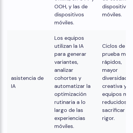
OOH, y las de
dispositivos
dispositivos
móviles.
móviles.
Los equipos
utilizan la IA
Ciclos de
para generar
prueba más
variantes,
rápidos,
analizar
mayor
asistencia de
cohortes y
diversidad
IA
automatizar la
creativa y
optimización
equipos má
rutinaria a lo
reducidos si
largo de las
sacrificar el
experiencias
rigor.
móviles.