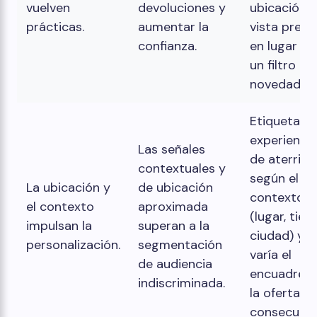
vuelven
devoluciones y
ubicación,
prácticas.
aumentar la
vista previa
confianza.
en lugar de
un filtro de
novedad.
Etiqueta la
experienci
Las señales
de aterriza
contextuales y
según el
La ubicación y
de ubicación
contexto
el contexto
aproximada
(lugar, tien
impulsan la
superan a la
ciudad) y
personalización.
segmentación
varía el
de audiencia
encuadre d
indiscriminada.
la oferta e
consecuenc