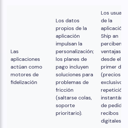
Los usuari
Los datos
de la
propios de la
aplicación
aplicación
Ship an
impulsan la
perciben la
Las
personalización;
ventajas
aplicaciones
los planes de
desde el
actúan como
pago incluyen
primer día
motores de
soluciones para
(precios
fidelización
problemas de
exclusivos,
fricción
repetición
(saltarse colas,
instantáne
soporte
de pedidos
prioritario).
recibos
digitales).