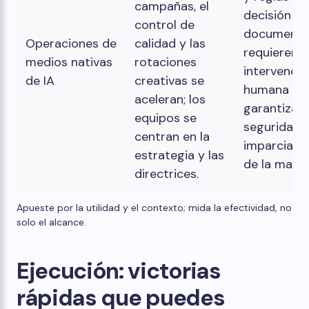
campañas, el
decisión de
control de
document
Operaciones de
calidad y las
requieren l
medios nativas
rotaciones
intervenció
de IA
creativas se
humana pa
aceleran; los
garantizar 
equipos se
seguridad y
centran en la
imparcialid
estrategia y las
de la marca
directrices.
Apueste por la utilidad y el contexto; mida la efectividad, no
solo el alcance.
Ejecución: victorias
rápidas que puedes