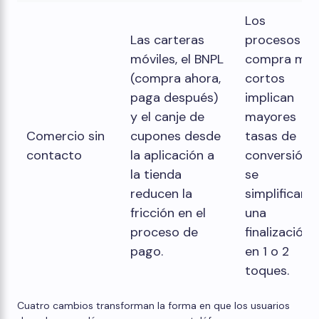
Los
Las carteras
procesos de
móviles, el BNPL
compra má
(compra ahora,
cortos
paga después)
implican
y el canje de
mayores
Comercio sin
cupones desde
tasas de
contacto
la aplicación a
conversión s
la tienda
se
reducen la
simplifican a
fricción en el
una
proceso de
finalización
pago.
en 1 o 2
toques.
Cuatro cambios transforman la forma en que los usuarios