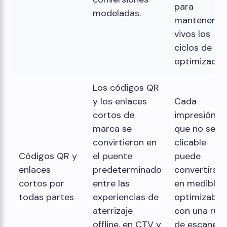
para
modeladas.
mantener
vivos los
ciclos de
optimización
Los códigos QR
y los enlaces
Cada
cortos de
impresión
marca se
que no sea
convirtieron en
clicable
Códigos QR y
el puente
puede
enlaces
predeterminado
convertirse
cortos por
entre las
en medible 
todas partes
experiencias de
optimizable
aterrizaje
con una rut
offline, en CTV y
de escaneo 