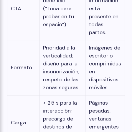
beneficio
información”
CTA
(“Toca para
está
probar en tu
presente en
espacio”)
todas
partes.
Prioridad a la
Imágenes de
verticalidad;
escritorio
diseño para la
comprimidas
Formato
insonorización;
en
respeto de las
dispositivos
zonas seguras
móviles
< 2.5 s para la
Páginas
interacción;
pesadas,
precarga de
ventanas
Carga
destinos de
emergentes