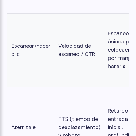
Escaneos
únicos por
Escanear/hacer
Velocidad de
colocación
clic
escaneo / CTR
por franja
horaria
Retardo de
TTS (tiempo de
entrada
Aterrizaje
desplazamiento)
inicial,
y rebote
profundida