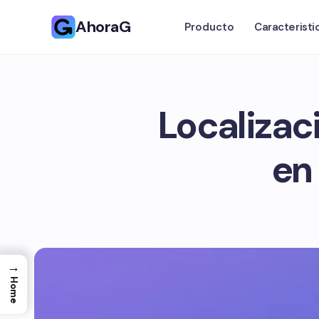
AhoraG
Producto
Caracteristi
Localizac
en
→
Home