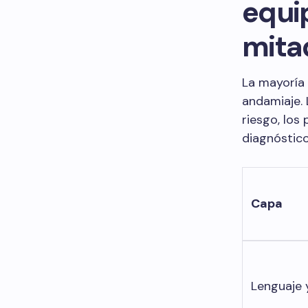
equi
mita
La mayoría 
andamiaje. 
riesgo, los
diagnóstico
Capa
Lenguaje 