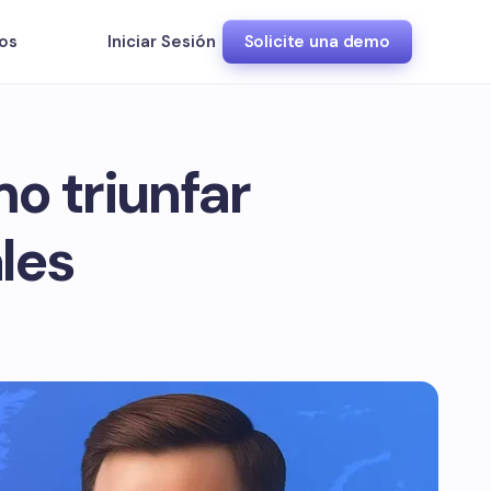
os
Iniciar Sesión
Solicite una demo
o triunfar
les