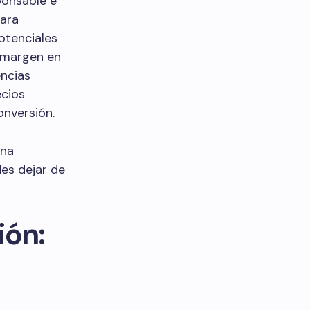
ponsable e
para
otenciales
l margen en
encias
ecios
onversión.
una
des dejar de
ión: