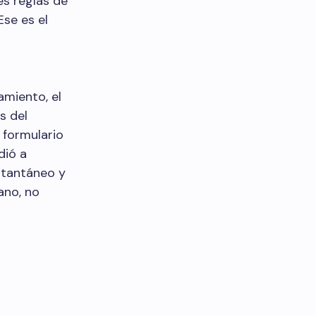
es reglas de
Ese es el
amiento, el
s del
 formulario
dió a
stantáneo y
ano, no