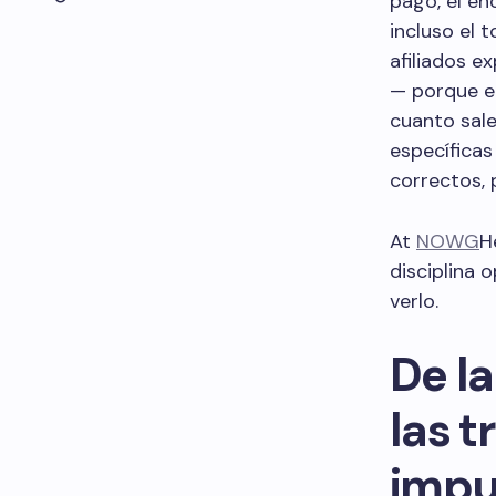
pago, el en
incluso el 
afiliados e
— porque el
cuanto sale
específicas
correctos, 
At
NOWG
H
disciplina 
verlo.
De la
las t
impu