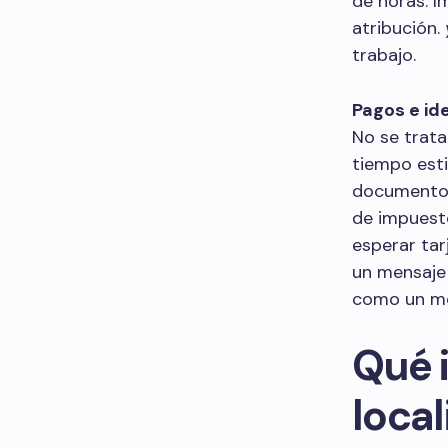
de horas. I
atribución.
trabajo.
Pagos e id
No se trata
tiempo esti
documento d
de impuesto
esperar tar
un mensaje
como un m
Qué 
local