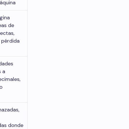
áquina
gina
neas de
ectas,
 pérdida
idades
s a
cimales,
ho
hazadas,
das donde