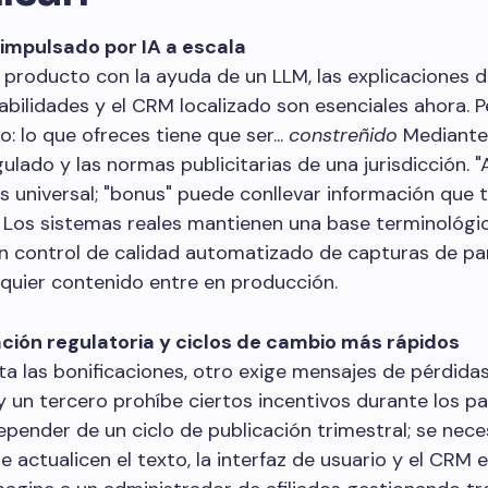
impulsado por IA a escala
l producto con la ayuda de un LLM, las explicaciones 
abilidades y el CRM localizado son esenciales ahora. P
o: lo que ofreces tiene que ser...
constreñido
Mediante
gulado y las normas publicitarias de una jurisdicción. 
es universal; "bonus" puede conllevar información que t
 Los sistemas reales mantienen una base terminológi
un control de calidad automatizado de capturas de pa
quier contenido entre en producción.
ión regulatoria y ciclos de cambio más rápidos
ita las bonificaciones, otro exige mensajes de pérdida
y un tercero prohíbe ciertos incentivos durante los pa
pender de un ciclo de publicación trimestral; se nece
ue actualicen el texto, la interfaz de usuario y el CRM 