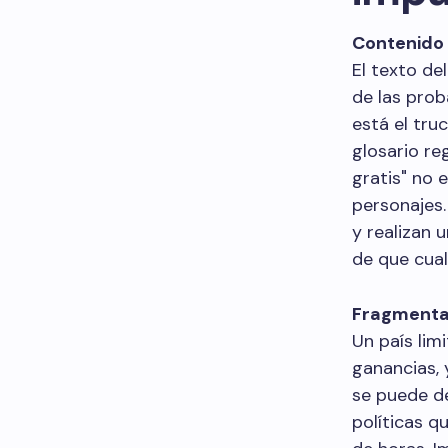
Contenido 
El texto de
de las prob
está el truc
glosario re
gratis" no 
personajes.
y realizan 
de que cual
Fragmentac
Un país lim
ganancias, 
se puede de
políticas q