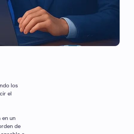
ndo los
ir el
a en un
orden de