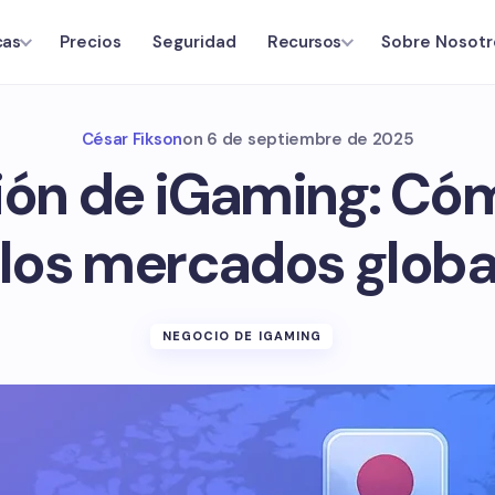
Precios
Seguridad
Sobre Nosotr
cas
Recursos
César Fikson
on
6 de septiembre de 2025
ión de iGaming: Cóm
 los mercados globa
NEGOCIO DE IGAMING