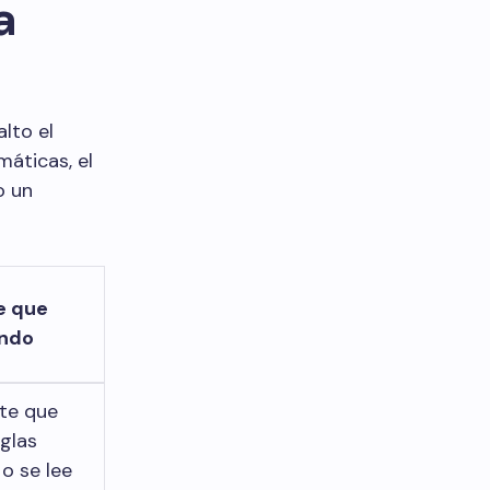
a
lto el
máticas, el
o un
e que
endo
nte que
glas
 o se lee