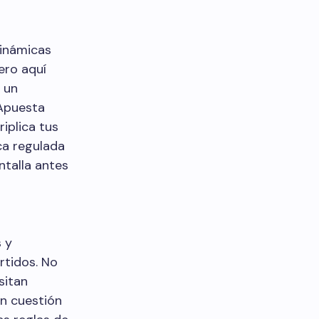
dinámicas
ero aquí
 un
"Apuesta
riplica tus
ca regulada
ntalla antes
s y
rtidos. No
sitan
en cuestión