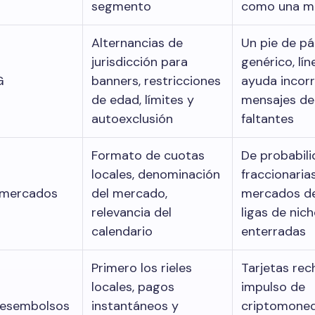
segmento
como una m
Alternancias de
Un pie de pá
jurisdicción para
genérico, lí
G
banners, restricciones
ayuda incorr
de edad, límites y
mensajes de
autoexclusión
faltantes
Formato de cuotas
De probabil
locales, denominación
fraccionaria
 mercados
del mercado,
mercados de
relevancia del
ligas de nic
calendario
enterradas
Primero los rieles
Tarjetas rec
locales, pagos
impulso de
desembolsos
instantáneos y
criptomone