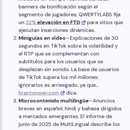
banners de bonificación según el
segmento de jugadores; QWERTYLABS fija
un
22%
elevación en FTD
para sitios que
ejecutan inserciones dinámicas.
Miniguías en vídeo
—Explicaciones de 30
segundos en TikTok sobre la volatilidad y
el RTP que se complementan con
subtítulos para los usuarios que se
desplazan sin sonido. La base de usuarios
de TikTok supera los mil millones;
ignorarlos es arriesgado, ya que...
brentonway.com
dice.
Microcontenido multilingüe
—Anuncios
breves en español, hindi y bahasa dirigidos
a mercados emergentes. El informe de
junio de 2025 de MultiLingual describe los