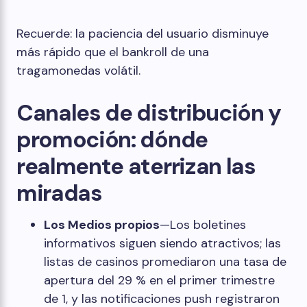
Recuerde: la paciencia del usuario disminuye
más rápido que el bankroll de una
tragamonedas volátil.
Canales de distribución y
promoción: dónde
realmente aterrizan las
miradas
Los Medios propios
—Los boletines
informativos siguen siendo atractivos; las
listas de casinos promediaron una tasa de
apertura del 29 % en el primer trimestre
de 1, y las notificaciones push registraron