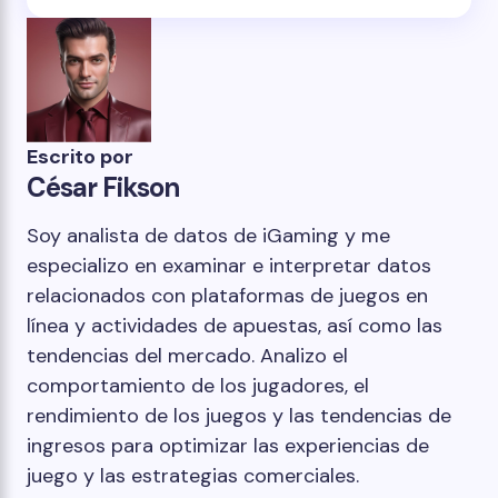
Escrito por
César Fikson
Soy analista de datos de iGaming y me
especializo en examinar e interpretar datos
relacionados con plataformas de juegos en
línea y actividades de apuestas, así como las
tendencias del mercado. Analizo el
comportamiento de los jugadores, el
rendimiento de los juegos y las tendencias de
ingresos para optimizar las experiencias de
juego y las estrategias comerciales.