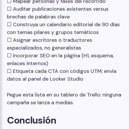
☐ Mapear personas y fases del recorrido
☐ Auditar publicaciones existentes versus
brechas de palabras clave
☐ Construya un calendario editorial de 90 días
con temas pilares y grupos temáticos
☐ Asignar escritores o traductores
especializados, no generalistas
☐ Incorporar SEO en la página (H1, esquema,
enlaces internos)
☐ Etiqueta cada CTA con códigos UTM; envía
datos al panel de Looker Studio
Pegue esta lista en su tablero de Trello: ninguna
campaña se lanza a medias.
Conclusión