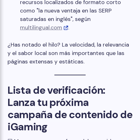
recursos localizados de formato corto
como "la nueva ventaja en las SERP
saturadas en inglés", según
multilingual.com
.
¿Has notado el hilo? La velocidad, la relevancia
y el sabor local son más importantes que las
páginas extensas y estáticas.
Lista de verificación:
Lanza tu próxima
campaña de contenido de
iGaming