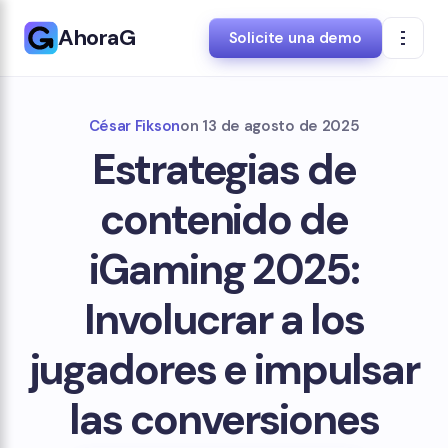
AhoraG
Solicite una demo
César Fikson
on
13 de agosto de 2025
Estrategias de
contenido de
iGaming 2025:
Involucrar a los
jugadores e impulsar
las conversiones