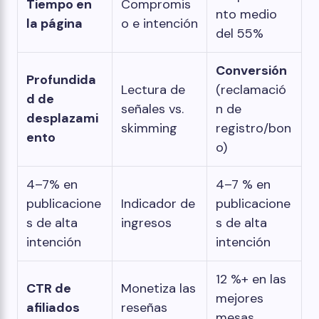
Tiempo en
Compromis
nto medio
la página
o e intención
del 55%
Conversión
Profundida
Lectura de
(reclamació
d de
señales vs.
n de
desplazami
skimming
registro/bon
ento
o)
4–7% en
4–7 % en
publicacione
Indicador de
publicacione
s de alta
ingresos
s de alta
intención
intención
12 %+ en las
CTR de
Monetiza las
mejores
afiliados
reseñas
mesas