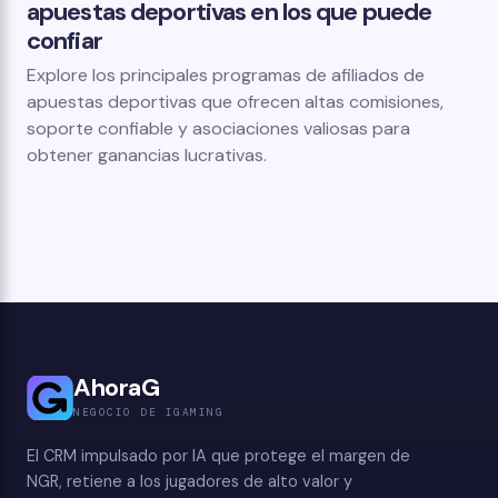
apuestas deportivas en los que puede
confiar
Explore los principales programas de afiliados de
apuestas deportivas que ofrecen altas comisiones,
soporte confiable y asociaciones valiosas para
obtener ganancias lucrativas.
AhoraG
NEGOCIO DE IGAMING
El CRM impulsado por IA que protege el margen de
NGR, retiene a los jugadores de alto valor y