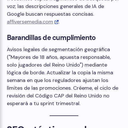
voz; las descripciones generales de IA de
Google buscan respuestas concisas.
affiversemedia.com
.
Barandillas de cumplimiento
Avisos legales de segmentación geográfica
("Mayores de 18 años, apuesta responsable,
solo jugadores del Reino Unido") mediante
lógica de borde. Actualizar la copia la misma
semana en que los reguladores ajustan los
límites de las promociones. Créeme, el ciclo de
revisión del Código CAP del Reino Unido no
esperará a tu sprint trimestral.