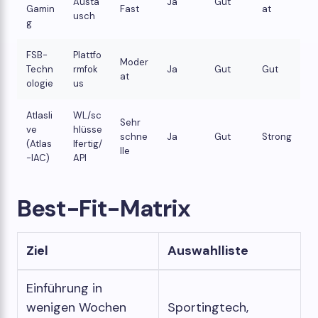
Austa
Ja
Gut
Gamin
Fast
at
usch
g
FSB-
Plattfo
Moder
Techn
rmfok
Ja
Gut
Gut
at
ologie
us
Atlasli
WL/sc
Sehr
ve
hlüsse
schne
Ja
Gut
Strong
(Atlas
lfertig/
lle
-IAC)
API
Best-Fit-Matrix
Ziel
Auswahlliste
Einführung in
wenigen Wochen
Sportingtech,