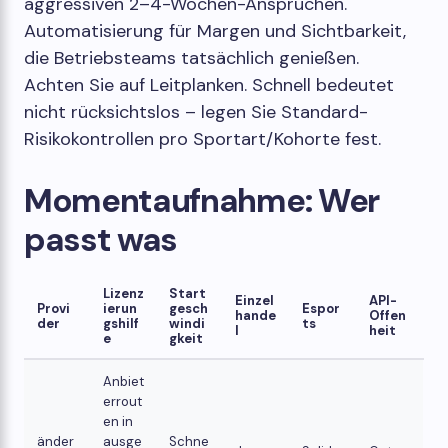
aggressiven 2–4-Wochen-Ansprüchen.
Automatisierung für Margen und Sichtbarkeit,
die Betriebsteams tatsächlich genießen.
Achten Sie auf Leitplanken. Schnell bedeutet
nicht rücksichtslos – legen Sie Standard-
Risikokontrollen pro Sportart/Kohorte fest.
Momentaufnahme: Wer
passt was
Lizenz
Start
Einzel
API-
Provi
ierun
gesch
Espor
hande
Offen
der
gshilf
windi
ts
l
heit
e
gkeit
Anbiet
errout
en in
änder
ausge
Schne