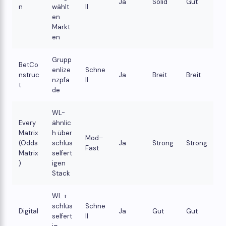
Ja
Solid
Gut
n
wählt
ll
en
Märkt
en
Grupp
BetCo
enlize
Schne
nstruc
Ja
Breit
Breit
nzpfa
ll
t
de
WL-
Every
ähnlic
Matrix
h über
Mod–
(Odds
schlüs
Ja
Strong
Strong
Fast
Matrix
selfert
)
igen
Stack
WL +
schlüs
Schne
Digital
Ja
Gut
Gut
selfert
ll