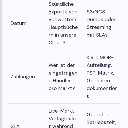
Stündliche
Exporte von
S3/GCS-
Rohwetten/
Dumps oder
Datum
Hauptbüche
Streaming
rn in unsere
mit SLAs
Cloud?
Klare MOR-
Wer ist der
Aufteilung,
eingetragen
PSP-Matrix,
Zahlungen
e Händler
Gebühren
pro Markt?
dokumentier
t
Live-Markt-
Geprüfte
Verfügbarkei
Betriebszeit,
SLA
t während