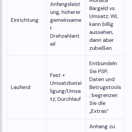
Monate
Anfangsleist
Bargeld vs.
ung, höherer
Umsatz; WL
Einrichtung
gemeinsame
kann billig
r
aussehen,
Drehzahlant
dann aber
eil
zubeißen
Entbündeln
Sie PSP,
Fest +
Daten und
Umsatzbetei
Laufend
Betrugstools
ligung/Umsa
; begrenzen
tz; Durchlauf
Sie die
„Extras“
Anhang zu