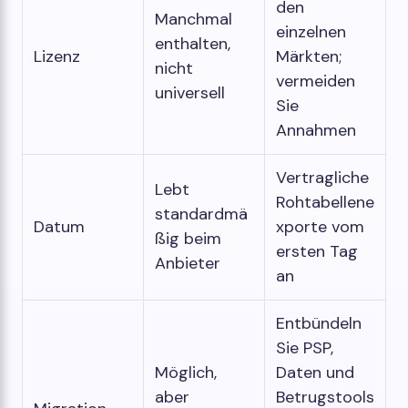
den
Manchmal
einzelnen
enthalten,
Lizenz
Märkten;
nicht
vermeiden
universell
Sie
Annahmen
Vertragliche
Lebt
Rohtabellene
standardmä
Datum
xporte vom
ßig beim
ersten Tag
Anbieter
an
Entbündeln
Sie PSP,
Möglich,
Daten und
aber
Betrugstools