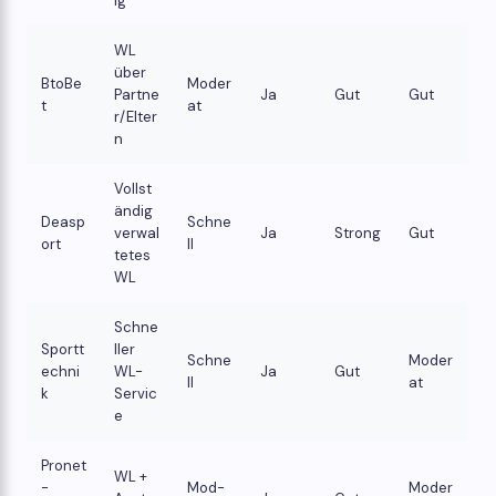
ig
WL
über
BtoBe
Moder
Partne
Ja
Gut
Gut
t
at
r/Elter
n
Vollst
ändig
Deasp
Schne
verwal
Ja
Strong
Gut
ort
ll
tetes
WL
Schne
Sportt
ller
Schne
Moder
echni
WL-
Ja
Gut
ll
at
k
Servic
e
Pronet
WL +
-
Mod-
Moder