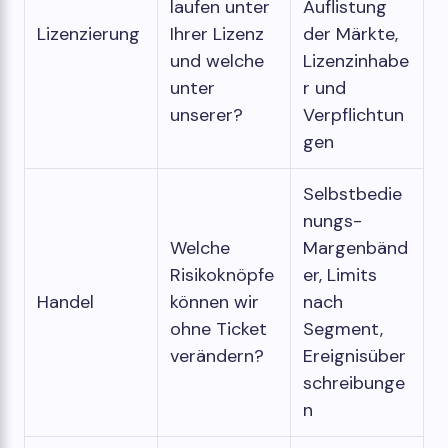
laufen unter
Auflistung
Lizenzierung
Ihrer Lizenz
der Märkte,
und welche
Lizenzinhabe
unter
r und
unserer?
Verpflichtun
gen
Selbstbedie
nungs-
Welche
Margenbänd
Risikoknöpfe
er, Limits
Handel
können wir
nach
ohne Ticket
Segment,
verändern?
Ereignisüber
schreibunge
n