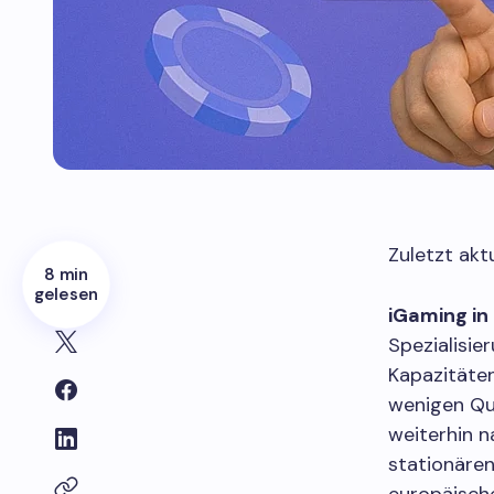
Zuletzt akt
8 min
gelesen
iGaming in
Spezialisie
Kapazitäte
wenigen Qu
weiterhin 
stationäre