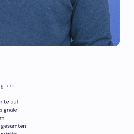
ng und
-
nte auf
signale
em
s gesamten