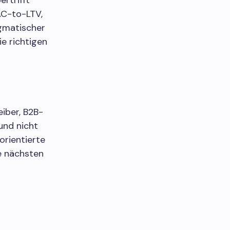
rtrifft
AC-to-LTV,
agmatischer
e richtigen
iber, B2B-
und nicht
orientierte
e nächsten