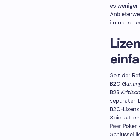
es weniger
Anbieterwe
immer einen
Lize
einfa
Seit der Re
B2C
Gaming
B2B
Kritisc
separaten 
B2C-Lizenz 
Spielautom
Peer
Poker,
Schlüssel l