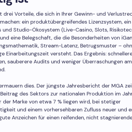
t drei Vorteile, die sich in Ihrer Gewinn- und Verlustr
machen: ein produktübergreifendes Lizenzsystem, ein
 und Studio-Ökosystem (Live-Casino, Slots, Risikotec
und eine Belegschaft, die die Besonderheiten von iGa
ngsmathematik, Stream-Latenz, Betrugsmuster – oh
e Einarbeitungszeit versteht. Das Ergebnis: schneller
nen, sauberere Audits und weniger Überraschungen am
nd.
ermauern dies. Der jüngste Jahresbericht der MGA zei
 Beitrag des Sektors zur nationalen Produktion im Ja
 der Marke von etwa 7 % liegen wird, bei stetiger
tigkeit und einem vorhersehbaren Zufluss neuer und e
gute Anzeichen für einen reifenden, nicht stagnierend