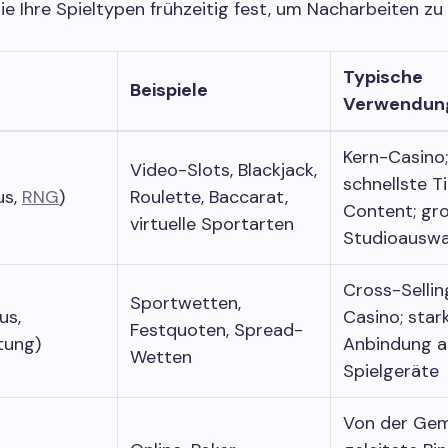
ie Ihre Spieltypen frühzeitig fest, um Nacharbeiten zu
Typische
Beispiele
Verwendun
Kern-Casino;
Video-Slots, Blackjack,
schnellste 
us,
RNG
)
Roulette, Baccarat,
Content; gr
virtuelle Sportarten
Studioauswa
Cross-Selli
Sportwetten,
us,
Casino; sta
Festquoten, Spread-
tung)
Anbindung a
Wetten
Spielgeräte
Von der Gem