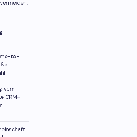
 vermeiden.
g
Time-to-
oße
hl
ng vom
rke CRM-
n
einschaft