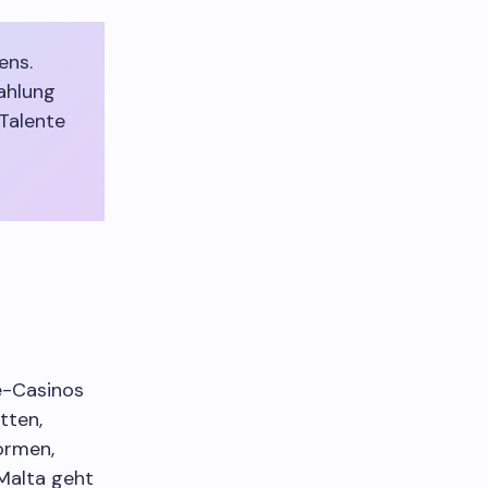
ens.
zahlung
Talente
ne-Casinos
tten,
ormen,
 Malta geht