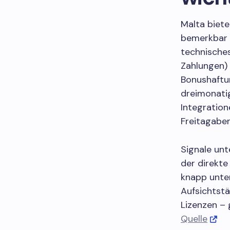
Malta biete
bemerkbar 
technisches
Zahlungen) 
Bonushaftu
dreimonatig
Integratio
Freitagabe
Signale unt
der direkte
knapp unter
Aufsichtstä
Lizenzen – 
Quelle