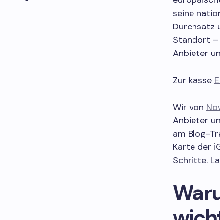
europäische
seine natio
Durchsatz u
Standort – 
Anbieter un
Zur kasse
E
Wir von
No
Anbieter un
am Blog-Tra
Karte der 
Schritte. L
Waru
wicht