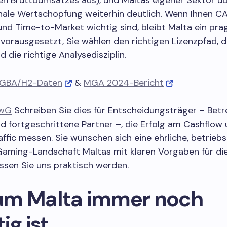
n Bruttoumsatzes aus), und Maltas eigener Sektor übe
nale Wertschöpfung weiterhin deutlich. Wenn Ihnen C
nd Time-to-Market wichtig sind, bleibt Malta ein pr
vorausgesetzt, Sie wählen den richtigen Lizenzpfad, di
d die richtige Analysedisziplin.
GBA/H2-Daten
&
MGA 2024-Bericht
wG
Schreiben Sie dies für Entscheidungsträger – Betre
d fortgeschrittene Partner –, die Erfolg am Cashflow 
ffic messen. Sie wünschen sich eine ehrliche, betriebs
iGaming-Landschaft Maltas mit klaren Vorgaben für di
assen Sie uns praktisch werden.
m Malta immer noch
ig ist