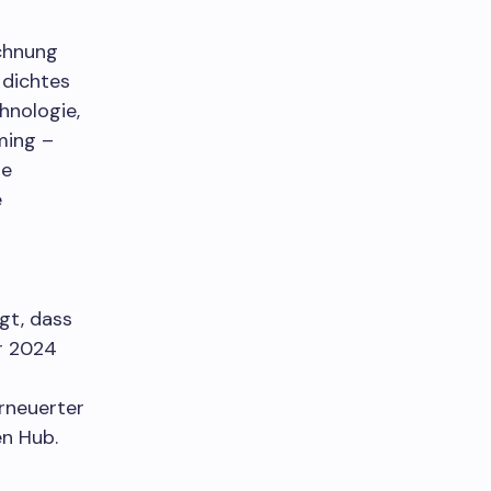
echnung
 dichtes
hnologie,
ming –
ne
e
gt, dass
hr 2024
rneuerter
en Hub.