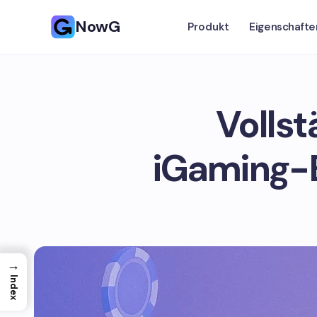
NowG
Produkt
Eigenschafte
Vollst
iGaming-B
→
Index