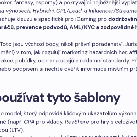
poker, fantasy, esporty) a pokrývající nejběžnější výpla
 na výnosech
,
Hybridní
,
CPL/Lead
, a
Influencer/Streame
ahuje klauzule specifické pro iGaming pro
dodržování
hráčů, prevence podvodů, AML/KYC a zodpovědné 
Toto jsou výchozí body, nikoli právní poradenství. Jurisd
mění) v tom, jak regulují marketing hazardních her, affi
akce, pobídky, ochranu údajů a reklamní standardy. P
nebo podpisem si nechte ověřit informace místním pr
používat tyto šablony
e model, který odpovídá klíčovým ukazatelům výkonno
ně (např.
CPA
pro vklady,
RevShare
pro hry s celoživo
ou (LTV).