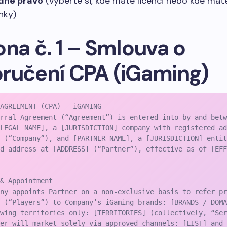
dné právo
(vyberte si, kde máte licenci nebo kde mát
nky)
ona č. 1 – Smlouva o
ručení CPA (iGaming)
AGREEMENT (CPA) – iGAMING

rral Agreement (“Agreement”) is entered into by and betw
LEGAL NAME], a [JURISDICTION] company with registered ad
 (“Company”), and [PARTNER NAME], a [JURISDICTION] entit
d address at [ADDRESS] (“Partner”), effective as of [EFF
& Appointment

ny appoints Partner on a non-exclusive basis to refer pr
 (“Players”) to Company’s iGaming brands: [BRANDS / DOMA
wing territories only: [TERRITORIES] (collectively, “Ser
er will market solely via approved channels: [LIST] and 