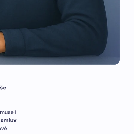
aše
 museli
 smluv
ové