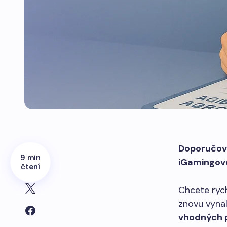
Doporučova
9 min
iGamingov
čtení
Chcete rych
znovu vyna
vhodných 