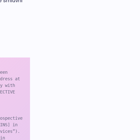
e smluvní
een 
dress at 
y with 
ECTIVE 
ospective 
INS] in 
vices”).

in 