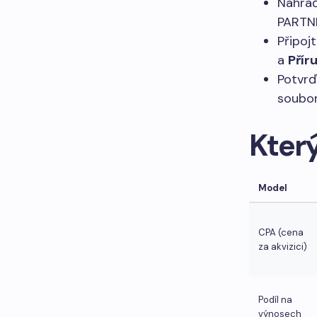
Nahraď
PARTNE
Připoj
a
Přír
Potvrď
soubor
Který
Model
CPA (cena
za akvizici)
Podíl na
výnosech