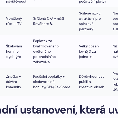
návštěvnost
počáteční platby
Sdílené riziko;
Nár
Vyvážený
Snížená CPA + nižší
atraktivní pro
op
růst + LTV
RevShare %
špičkové
op
partnery
zís
Poplatek za
Škálování
kvalifikovaného, ​​
Velký dosah;
Niž
horního
ověřeného
levnější za
nut
trychtýře
potenciálního
jednotku
ově
zákazníka
Pro
Značka +
Paušální poplatky +
Důvěryhodnost
pra
důvěra
sledovatelné
publika;
rek
komunity
bonusy/CPA/RevShare
kreativní obsah
UG
dní ustanovení, která uv