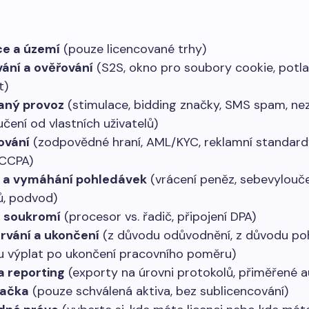
ce a území
(pouze licencované trhy)
ání a ověřování
(S2S, okno pro soubory cookie, potla
t)
aný provoz
(stimulace, bidding značky, SMS spam, nezle
čení od vlastních uživatelů)
ování
(zodpovědné hraní, AML/KYC, reklamní standard
CCPA)
y a vymáhání pohledávek
(vrácení peněz, sebevyloučen
, podvod)
a soukromí
(procesor vs. řadič, připojení DPA)
rvání a ukončení
(z důvodu odůvodnění, z důvodu poh
 výplat po ukončení pracovního poměru)
a reporting
(exporty na úrovni protokolů, přiměřené a
načka
(pouze schválená aktiva, bez sublicencování)