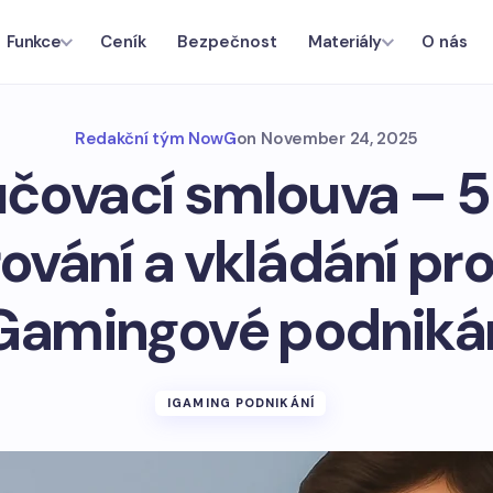
Ceník
Bezpečnost
O nás
Funkce
Materiály
Redakční tým NowG
on
November 24, 2025
čovací smlouva – 5 
ování a vkládání pr
Gamingové podniká
IGAMING PODNIKÁNÍ