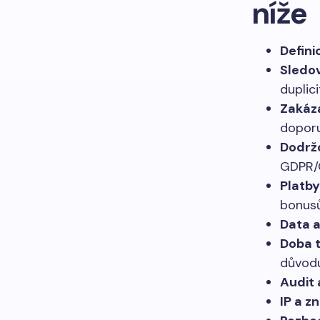
níže
Defini
Sledov
duplici
Zakáz
doporu
Dodrž
GDPR/
Platb
bonusů
Data 
Doba t
důvodu
Audit 
IP a z