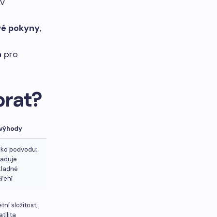
EV
vé pokyny
,
a pro
brat?
výhody
iko podvodu;
žaduje
kladné
ření
tní složitost;
atilita