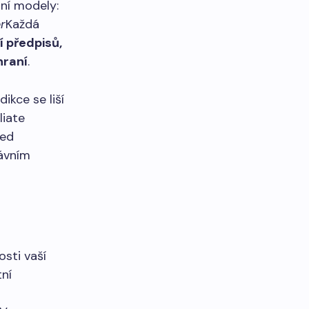
tní modely:
r
Každá
 předpisů,
hraní
.
ikce se liší
liate
řed
ávním
sti vaší
tní