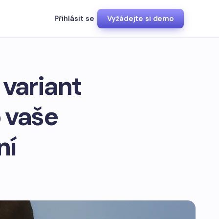
Přihlásit se
Vyžádejte si demo
variant
o vaše
ní