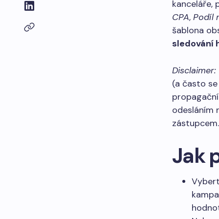
kanceláře, 
CPA
,
Podíl
šablona obs
sledování 
Disclaimer:
(a často se 
propagační 
odesláním 
zástupcem.
Jak 
Vybert
kampa
hodnot