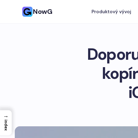
NowG
Produktový vývoj
Doporu
kopír
i
→
index