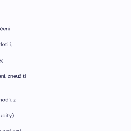
čení
tilí,
y,
í, zneužití
odlí, z
udity)