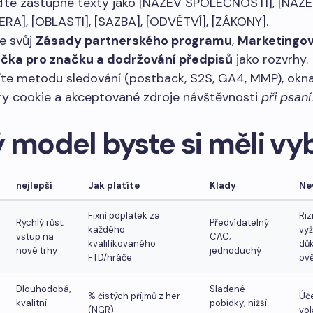
te zástupné texty jako [NÁZEV SPOLEČNOSTI], [NÁZ
RA], [OBLASTI], [SAZBA], [ODVĚTVÍ], [ZÁKONY].
te svůj
Zásady partnerského programu
,
Marketingo
učka pro značku a dodržování předpisů
jako rozvrhy.
te metodu sledování (postback, S2S, GA4, MMP), okn
y cookie a akceptované zdroje návštěvnosti
při psaní
.
 model byste si měli vy
nejlepší
Jak platíte
Klady
Ne
Fixní poplatek za
Riz
Rychlý růst;
Předvídatelný
každého
vy
vstup na
CAC;
kvalifikovaného
dů
nové trhy
jednoduchý
FTD/hráče
ově
Dlouhodobá,
Sladené
% čistých příjmů z her
Úče
kvalitní
pobídky; nižší
(NGR)
vol