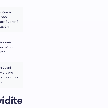
očnější
erace;
atrné zpětné
kávání
ší záměr;
né přísné
ření
hlášení,
vidla pro
lamy a rizika
C
idíte