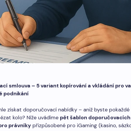
cí smlouva – 5 variant kopírování a vkládání pro v
é podnikání
le získat doporučovací nabídky – aniž byste pokaždé
lézat kolo? Níže uvádíme
pět šablon doporučovacích
pro právníky
přizpůsobené pro iGaming (kasino, sázk