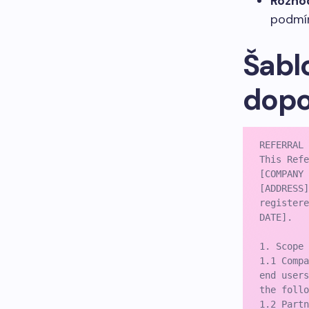
Rozho
podmí
Šabl
dopo
REFERRAL 
This Refe
[COMPANY 
[ADDRESS]
registere
DATE].

1. Scope 
1.1 Compa
end users
the follo
1.2 Partn