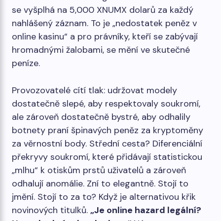
se vyšplhá na 5,000 XNUMX dolarů za každý
nahlášený záznam. To je „nedostatek peněz v
online kasinu“ a pro právníky, kteří se zabývají
hromadnými žalobami, se mění ve skutečné
peníze.
Provozovatelé cítí tlak: udržovat modely
dostatečně slepé, aby respektovaly soukromí,
ale zároveň dostatečně bystré, aby odhalily
botnety praní špinavých peněz za kryptoměny
za věrnostní body. Střední cesta? Diferenciální
překryvy soukromí, které přidávají statistickou
„mlhu“ k otiskům prstů uživatelů a zároveň
odhalují anomálie. Zní to elegantně. Stojí to
jmění. Stojí to za to? Když je alternativou křik
novinových titulků.
„Je online hazard legální?