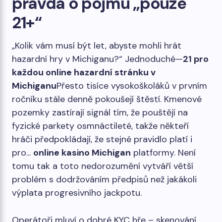
pravda o pojmu „pouze
21+“
„Kolik vám musí být let, abyste mohli hrát
hazardní hry v Michiganu?“ Jednoduché—
21 pro
každou online hazardní stránku v
Michiganu
Přesto tisíce vysokoškoláků v prvním
ročníku stále denně pokoušejí štěstí. Kmenové
pozemky zastírají signál tím, že pouštějí na
fyzické parkety osmnáctileté, takže někteří
hráči předpokládají, že stejné pravidlo platí i
pro...
online kasino Michigan
platformy. Není
tomu tak a toto nedorozumění vytváří větší
problém s dodržováním předpisů než jakákoli
výplata progresivního jackpotu.
Operátoři mluví o dobré KYC hře – skenování