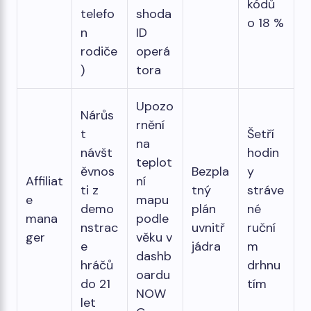
kódů
telefo
shoda
o 18 %
n
ID
rodiče
operá
)
tora
Upozo
Nárůs
rnění
t
Šetří
na
návšt
hodin
teplot
ěvnos
Bezpla
y
Affiliat
ní
ti z
tný
stráve
e
mapu
demo
plán
né
mana
podle
nstrac
uvnitř
ruční
ger
věku v
e
jádra
m
dashb
hráčů
drhnu
oardu
do 21
tím
NOW
let