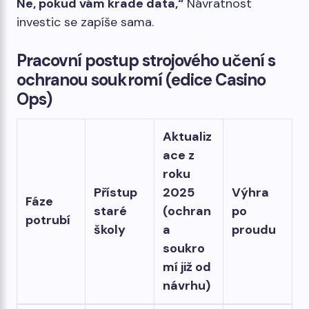
Ne, pokud vám krade data,“
Návratnost
investic se zapíše sama.
Pracovní postup strojového učení s
ochranou soukromí (edice Casino
Ops)
Aktualiz
ace z
roku
Přístup
2025
Výhra
Fáze
staré
(ochran
po
potrubí
školy
a
proudu
soukro
mí již od
návrhu)