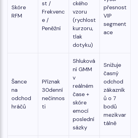
st /
ckého
Skóre
přesnost
Frekvenc
vzoru
RFM
VIP
e /
(rychlost
segment
Peněžní
kurzoru,
ace
tlak
dotyku)
Shluková
Snižuje
ní GMM
časný
v
Šance
Příznak
odchod
reálném
na
30denní
zákazník
čase +
odchod
nečinnos
ů o 7
skóre
hráčů
ti
bodů
emocí
mezikvar
poslední
tálně
sázky