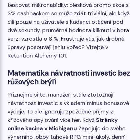
testovat mikronabídky: blesková promo akce s
3% cashbackem se může zdát triviální, ale když
cílí pouze na uživatele s kadencí otáčení pod
dvě sekundy, průměrná hodnota kliknutí v beta
verzi vzrostla o 8 %. Frustruje vás, jak drobné
úpravy posouvají jehlu vpřed? Vítejte v
Retention Alchemy 101.
Matematika návratnosti investic bez
růžových brýlí
Přiznejme si to: manažeři stále ztotožňují
návratnost investic s vkladem mínus bonusové
výdaje. To ale ignoruje zpožděné příjmy z
křížového opylování více her. Když
Stránky
online kasina v Michiganu
Zapojuje do svého
výherního lobby tahové RPG mini-úkoly, denní