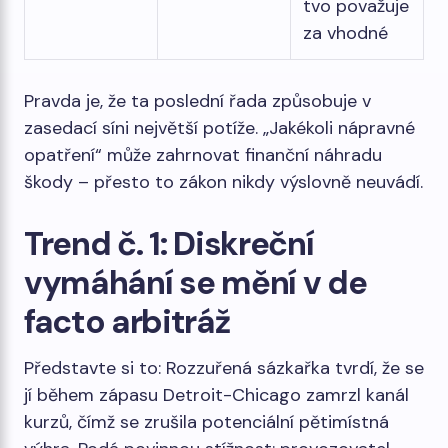
tvo považuje
za vhodné
Pravda je, že ta poslední řada způsobuje v
zasedací síni největší potíže. „Jakékoli nápravné
opatření“ může zahrnovat finanční náhradu
škody – přesto to zákon nikdy výslovně neuvádí.
Trend č. 1: Diskreční
vymáhání se mění v de
facto arbitráž
Představte si to: Rozzuřená sázkařka tvrdí, že se
jí během zápasu Detroit-Chicago zamrzl kanál
kurzů, čímž se zrušila potenciální pětimístná