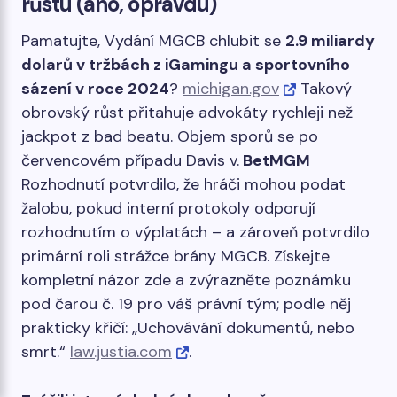
růstu (ano, opravdu)
Pamatujte,
Vydání MGCB
chlubit se
2.9 miliardy
dolarů v tržbách z iGamingu a sportovního
sázení v roce 2024
?
michigan.gov
Takový
obrovský růst přitahuje advokáty rychleji než
jackpot z bad beatu. Objem sporů se po
červencovém případu Davis v.
BetMGM
Rozhodnutí potvrdilo, že hráči mohou podat
žalobu, pokud interní protokoly odporují
rozhodnutím o výplatách – a zároveň potvrdilo
primární roli strážce brány MGCB. Získejte
kompletní
názor zde
a zvýrazněte poznámku
pod čarou č. 19 pro váš právní tým; podle něj
prakticky křičí: „Uchovávání dokumentů, nebo
smrt.“
law.justia.com
.