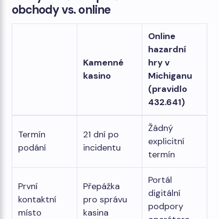
obchody vs. online
Online
hazardní
Kamenné
hry v
kasino
Michiganu
(pravidlo
432.641)
Žádný
Termín
21 dní po
explicitní
podání
incidentu
termín
Portál
První
Přepážka
digitální
kontaktní
pro správu
podpory
místo
kasina