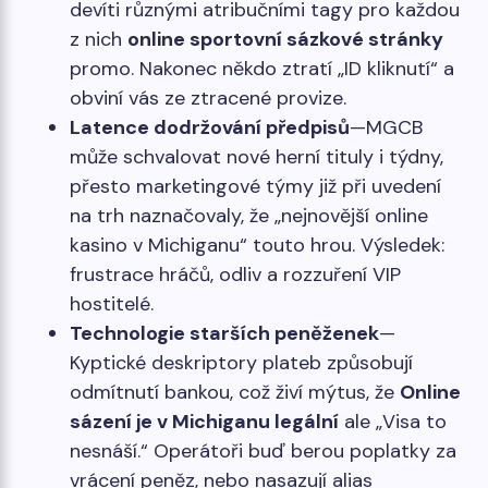
devíti různými atribučními tagy pro každou
z nich
online sportovní sázkové stránky
promo. Nakonec někdo ztratí „ID kliknutí“ a
obviní vás ze ztracené provize.
Latence dodržování předpisů
—MGCB
může schvalovat nové herní tituly i týdny,
přesto marketingové týmy již při uvedení
na trh naznačovaly, že „nejnovější online
kasino v Michiganu“ touto hrou. Výsledek:
frustrace hráčů, odliv a rozzuření VIP
hostitelé.
Technologie starších peněženek
—
Kyptické deskriptory plateb způsobují
odmítnutí bankou, což živí mýtus, že
Online
sázení je v Michiganu legální
ale „Visa to
nesnáší.“ Operátoři buď berou poplatky za
vrácení peněz, nebo nasazují alias