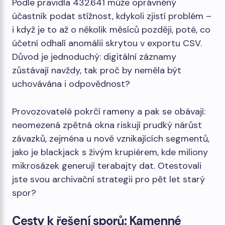
Podle pravidla 432.641 může oprávněný
účastník podat stížnost, kdykoli zjistí problém –
i když je to až o několik měsíců později, poté, co
účetní odhalí anomálii skrytou v exportu CSV.
Důvod je jednoduchý: digitální záznamy
zůstávají navždy, tak proč by neměla být
uchovávána i odpovědnost?
Provozovatelé pokrčí rameny a pak se obávají:
neomezená zpětná okna riskují prudký nárůst
závazků, zejména u nově vznikajících segmentů,
jako je blackjack s živým krupiérem, kde miliony
mikrosázek generují terabajty dat. Otestovali
jste svou archivační strategii pro pět let starý
spor?
Cesty k řešení sporů: Kamenné