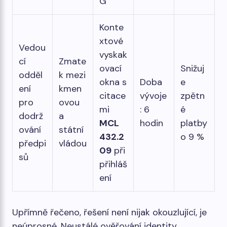
G
Konte
xtové
Vedou
vyskak
cí
Zmate
ovací
Snižuj
odděl
k mezi
okna s
Doba
e
ení
kmen
citace
vývoje
zpětn
pro
ovou
mi
: 6
é
dodrž
a
MCL
hodin
platby
ování
státní
432.2
o 9 %
předpi
vládou
09
při
sů
přihláš
ení
Upřímně řečeno, řešení není nijak okouzlující, je
neúprosné. Neustálé ověřování identity