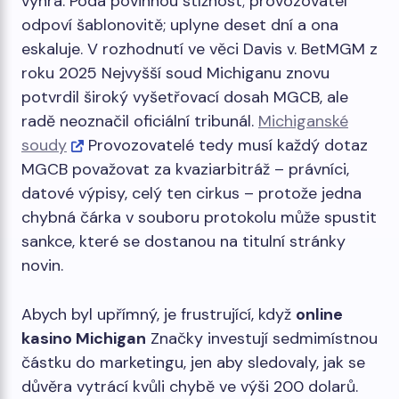
výhra. Podá povinnou stížnost; provozovatel
odpoví šablonovitě; uplyne deset dní a ona
eskaluje. V rozhodnutí ve věci Davis v. BetMGM z
roku 2025 Nejvyšší soud Michiganu znovu
potvrdil široký vyšetřovací dosah MGCB, ale
radě neoznačil oficiální tribunál.
Michiganské
soudy
Provozovatelé tedy musí každý dotaz
MGCB považovat za kvaziarbitráž – právníci,
datové výpisy, celý ten cirkus – protože jedna
chybná čárka v souboru protokolu může spustit
sankce, které se dostanou na titulní stránky
novin.
Abych byl upřímný, je frustrující, když
online
kasino Michigan
Značky investují sedmimístnou
částku do marketingu, jen aby sledovaly, jak se
důvěra vytrácí kvůli chybě ve výši 200 dolarů.