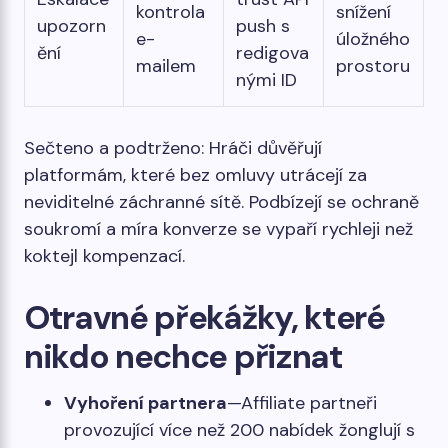
kontrola
snížení
upozorn
push s
e-
úložného
ění
redigova
mailem
prostoru
nými ID
Sečteno a podtrženo: Hráči důvěřují
platformám, které bez omluvy utrácejí za
neviditelné záchranné sítě. Podbízejí se ochraně
soukromí a míra konverze se vypaří rychleji než
koktejl kompenzací.
Otravné překážky, které
nikdo nechce přiznat
Vyhoření partnera
—Affiliate partneři
provozující více než 200 nabídek žonglují s