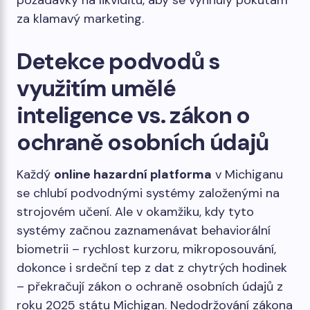
požadavky na likviditu, aby se vyhnuly pokutám
za klamavý marketing.
Detekce podvodů s
využitím umělé
inteligence vs. zákon o
ochraně osobních údajů
Každý
online hazardní platforma
v Michiganu
se chlubí podvodnými systémy založenými na
strojovém učení. Ale v okamžiku, kdy tyto
systémy začnou zaznamenávat behaviorální
biometrii – rychlost kurzoru, mikroposouvání,
dokonce i srdeční tep z dat z chytrých hodinek
– překračují zákon o ochraně osobních údajů z
roku 2025 státu Michigan. Nedodržování zákona