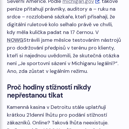
Severní Americe. Podle
michigan.gov
, takové
peníze přitahují právníky, auditory a – ruku na
srdce – rozzlobené sázkaře, kteří přísahají, že
digitální ruletové kolo selhalo právě ve chvíli,
kdy měla kulička padat na 17 černou. V
NOWG
Strávili jsme měsíce testováním nástrojů
pro dodržování předpisů v terénu pro klienty,
kteří si najednou uvědomili, že skutečná otázka
není „Je sportovní sázení v Michiganu legální?“.
Ano, zda zůstat v legálním režimu.
Proč hodiny stížností nikdy
nepřestanou tikat
Kamenná kasina v Detroitu stále uplatňují
krátkou 21denní lhůtu pro podání stížností
zákazníků. Online? Taková lhůta neexistuje.