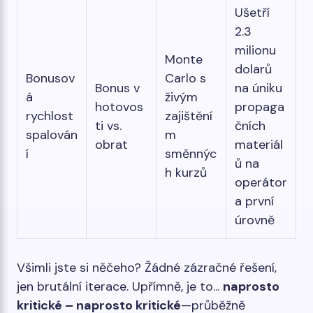
Ušetří
2.3
milionu
Monte
dolarů
Bonusov
Carlo s
Bonus v
na úniku
á
živým
hotovos
propaga
rychlost
zajištění
ti vs.
čních
spalován
m
obrat
materiál
í
směnnýc
ů na
h kurzů
operátor
a první
úrovně
Všimli jste si něčeho? Žádné zázračné řešení,
jen brutální iterace. Upřímně, je to...
naprosto
kritické – naprosto kritické
—průběžně