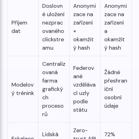
Doslovn
Anonymi
Anonymi
é uložení
zace na
zace na
Příjem
nezprac
zařízení
zařízení
dat
ovaného
+
a
clickstre
okamžit
okamžit
amu
ý hash
ý hash
Centraliz
Federov
ovaná
Žádné
ané
farma
přeshran
Modelov
vzděláva
grafický
iční
ý trénink
cí uzly
ch
osobní
podle
proceso
údaje
státu
rů
Zero-
Lidská
72%
Eskalace
trust API