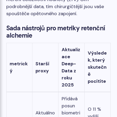
podrobnější data, tím chirurgičtější jsou vaše
spouštěče opětovného zapojení.
Sada nástrojů pro metriky retenční
alchemie
Aktualiz
Výslede
ace
k, který
metrick
Starší
Deep-
skutečn
ý
proxy
Data z
ě
roku
pocítíte
2025
Přidává
posun
O 11 %
Aktuálno
biometri
vyšší