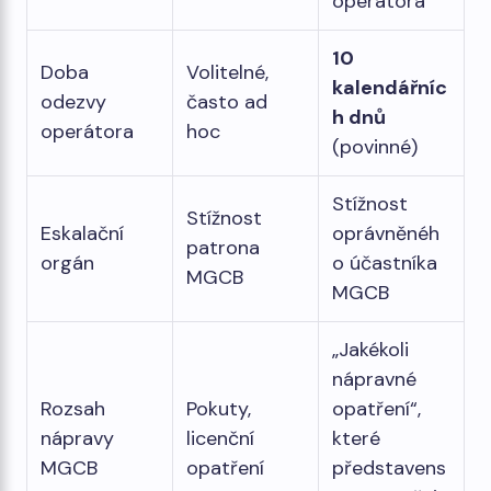
operátora
10
Doba
Volitelné,
kalendářníc
odezvy
často ad
h dnů
operátora
hoc
(povinné)
Stížnost
Stížnost
Eskalační
oprávněnéh
patrona
orgán
o účastníka
MGCB
MGCB
„Jakékoli
nápravné
Rozsah
Pokuty,
opatření“,
nápravy
licenční
které
MGCB
opatření
představens