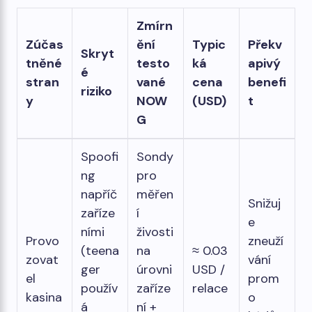
Zmírn
Zúčas
ění
Typic
Překv
Skryt
tněné
testo
ká
apivý
é
stran
vané
cena
benefi
riziko
y
NOW
(USD)
t
G
Spoofi
Sondy
ng
pro
napříč
měřen
Snižuj
zaříze
í
e
ními
živosti
Provo
zneuží
(teena
na
≈ 0.03
zovat
vání
ger
úrovni
USD /
el
prom
použív
zaříze
relace
kasina
o
á
ní +