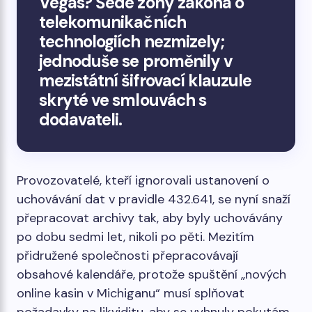
Vegas? Šedé zóny zákona o
telekomunikačních
technologiích nezmizely;
jednoduše se proměnily v
mezistátní šifrovací klauzule
skryté ve smlouvách s
dodavateli.
Provozovatelé, kteří ignorovali ustanovení o
uchovávání dat v pravidle 432.641, se nyní snaží
přepracovat archivy tak, aby byly uchovávány
po dobu sedmi let, nikoli po pěti. Mezitím
přidružené společnosti přepracovávají
obsahové kalendáře, protože spuštění „nových
online kasin v Michiganu“ musí splňovat