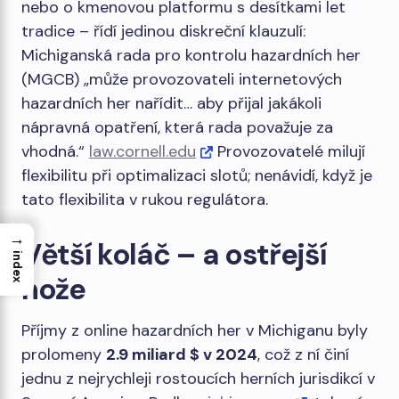
nebo o kmenovou platformu s desítkami let
tradice – řídí jedinou diskreční klauzulí:
Michiganská rada pro kontrolu hazardních her
(MGCB) „může provozovateli internetových
hazardních her nařídit… aby přijal jakákoli
nápravná opatření, která rada považuje za
vhodná.“
law.cornell.edu
Provozovatelé milují
flexibilitu při optimalizaci slotů; nenávidí, když je
tato flexibilita v rukou regulátora.
→
Větší koláč – a ostřejší
index
nože
Příjmy z online hazardních her v Michiganu byly
prolomeny
2.9 miliard $ v 2024
, což z ní činí
jednu z nejrychleji rostoucích herních jurisdikcí v