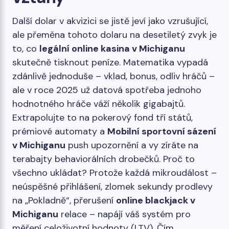
Další dolar v akvizici se jistě jeví jako vzrušující,
ale přeměna tohoto dolaru na desetiletý zvyk je
to, co
legální online kasina v Michiganu
skutečně tisknout peníze. Matematika vypadá
zdánlivě jednoduše – vklad, bonus, odliv hráčů –
ale v roce 2025 už datová spotřeba jednoho
hodnotného hráče váží několik gigabajtů.
Extrapolujte to na pokerový fond tří států,
prémiové automaty a
Mobilní sportovní sázení
v Michiganu
push upozornění a vy zíráte na
terabajty behaviorálních drobečků. Proč to
všechno ukládat? Protože každá mikroudálost –
neúspěšné přihlášení, zlomek sekundy prodlevy
na „Pokladně“, přerušení
online blackjack v
Michiganu
relace – napájí váš systém pro
měření celoživotní hodnoty (LTV). Čím