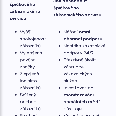
Jak dosáhnout
špičkového
špičkového
zákaznického
zákaznického servisu
servisu
Vyšší
Nářadí
omni-
spokojenost
channel podporu
zákazníků
Nabídka zákaznické
Vylepšená
podpory 24/7
pověst
Efektivně školit
značky
zástupce
Zlepšená
zákaznických
loajalita
služeb
zákazníků
Investovat do
Snížený
monitorování
odchod
sociálních médií
zákazníků
nástroje
Pozitivní
Vytvořte firemní