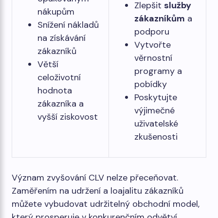
Zlepšit
služby
nákupům
zákazníkům
a
Snížení nákladů
podporu
na získávání
Vytvořte
zákazníků
věrnostní
Větší
programy a
celoživotní
pobídky
hodnota
Poskytujte
zákazníka a
výjimečné
vyšší ziskovost
uživatelské
zkušenosti
Význam zvyšování CLV nelze přeceňovat.
Zaměřením na udržení a loajalitu zákazníků
můžete vybudovat udržitelný obchodní model,
který prosperuje v konkurenčním odvětví