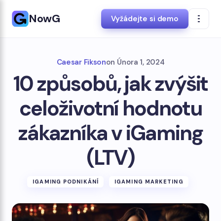
NowG
Vyžádejte si demo
Caesar Fikson
on
Února 1, 2024
10 způsobů, jak zvýšit
celoživotní hodnotu
zákazníka v iGaming
(LTV)
IGAMING PODNIKÁNÍ
IGAMING MARKETING