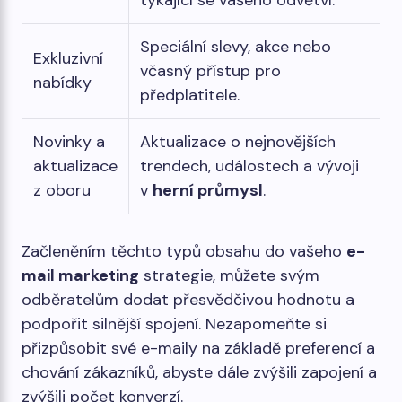
týkající se vašeho odvětví.
Speciální slevy, akce nebo
Exkluzivní
včasný přístup pro
nabídky
předplatitele.
Novinky a
Aktualizace o nejnovějších
aktualizace
trendech, událostech a vývoji
z oboru
v
herní průmysl
.
Začleněním těchto typů obsahu do vašeho
e-
mail marketing
strategie, můžete svým
odběratelům dodat přesvědčivou hodnotu a
podpořit silnější spojení. Nezapomeňte si
přizpůsobit své e-maily na základě preferencí a
chování zákazníků, abyste dále zvýšili zapojení a
zvýšili počet konverzí.