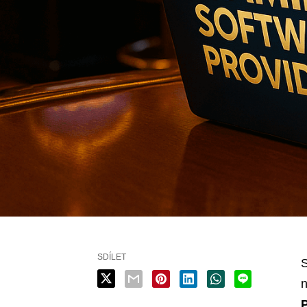
SDÍLET
n