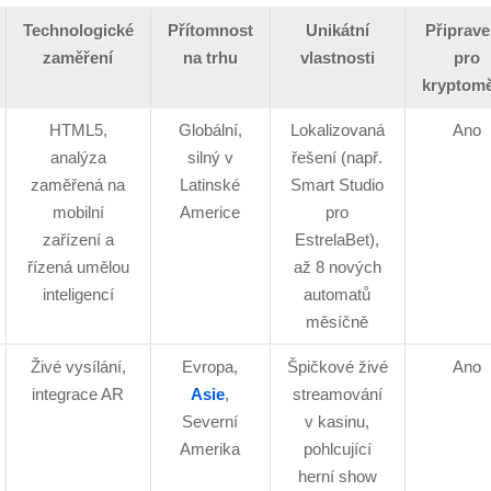
Technologické
Přítomnost
Unikátní
Připrav
zaměření
na trhu
vlastnosti
pro
kryptom
HTML5,
Globální,
Lokalizovaná
Ano
analýza
silný v
řešení (např.
zaměřená na
Latinské
Smart Studio
mobilní
Americe
pro
zařízení a
EstrelaBet),
řízená umělou
až 8 nových
inteligencí
automatů
měsíčně
Živé vysílání,
Evropa,
Špičkové živé
Ano
integrace AR
Asie
,
streamování
Severní
v kasinu,
Amerika
pohlcující
herní show