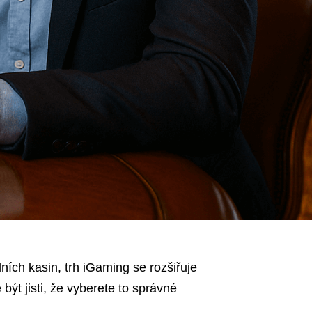
lních kasin, trh iGaming se rozšiřuje
ýt jisti, že vyberete to správné