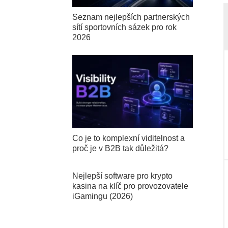
Seznam nejlepších partnerských
sítí sportovních sázek pro rok
2026
Co je to komplexní viditelnost a
proč je v B2B tak důležitá?
Nejlepší software pro krypto
kasina na klíč pro provozovatele
iGamingu (2026)