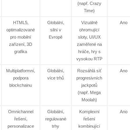
(např. Crazy
Time)
HTML5,
Globální,
Vizuálně
Ano
optimalizované
silní v
ohromující
pro mobilní
Evropě
sloty, UI/UX
zařízení, 3D
zaměřené na
grafika
hráče, hry s
vysokou RTP
Multiplatformní,
Globální,
Rozsáhlá síť
Ano
podpora
více trhů
progresivních
blockchainu
jackpotů
(např. Mega
Moolah)
Omnichannel
Globální,
Komplexní
Ano
řešení,
regulované
řešení
personalizace
trhy
kombinující