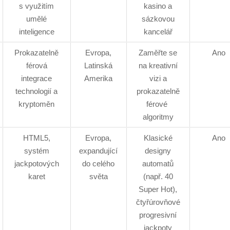
s využitím
kasino a
umělé
sázkovou
inteligence
kancelář
Prokazatelně
Evropa,
Zaměřte se
Ano
férová
Latinská
na kreativní
integrace
Amerika
vizi a
technologií a
prokazatelně
kryptoměn
férové ​​
algoritmy
HTML5,
Evropa,
Klasické
Ano
systém
expandující
designy
jackpotových
do celého
automatů
karet
světa
(např. 40
Super Hot),
čtyřúrovňové
progresivní
jackpoty