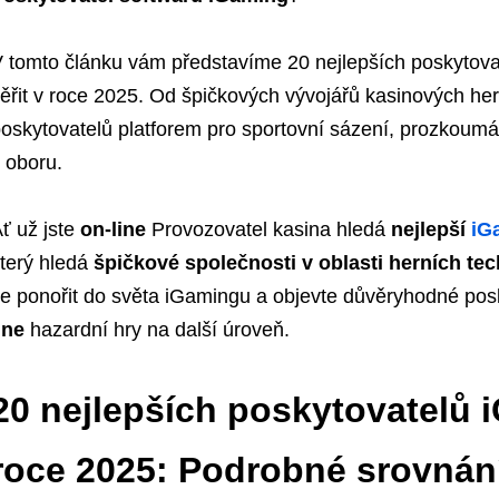
 tomto článku vám představíme 20 nejlepších poskytova
ěřit v roce 2025. Od špičkových vývojářů kasinových he
oskytovatelů platforem pro sportovní sázení, prozkoumá
 oboru.
ť už jste
on-line
Provozovatel kasina hledá
nejlepší
iG
terý hledá
špičkové společnosti v oblasti herních tec
e ponořit do světa iGamingu a objevte důvěryhodné posk
ine
hazardní hry na další úroveň.
20 nejlepších poskytovatelů 
roce 2025: Podrobné srovnán