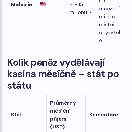
s, s
Malajsie
$ - 15
omezení
milionů $
mi pro
místní
obyvatel
e.
Kolik peněz vydělávají
kasina měsíčně – stát po
státu
Průměrný
měsíční
Stát
Komentáře
příjem
(USD)