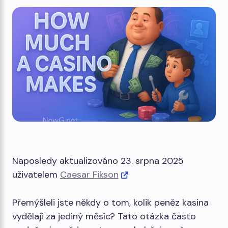
Naposledy aktualizováno 23. srpna 2025
uživatelem
Caesar Fikson
Přemýšleli jste někdy o tom, kolik peněz kasina
vydělají za jediný měsíc? Tato otázka často