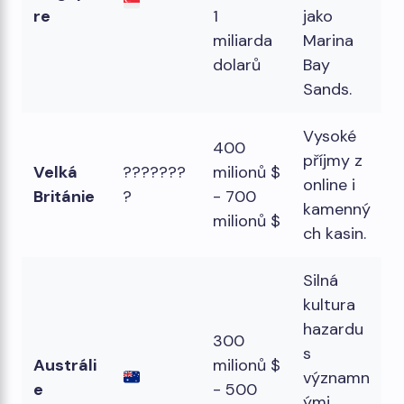
re
1
jako
miliarda
Marina
dolarů
Bay
Sands.
Vysoké
400
příjmy z
Velká
???????
milionů $
online i
Británie
?
- 700
kamenný
milionů $
ch kasin.
Silná
kultura
hazardu
300
s
Austráli
milionů $
významn
e
- 500
ými