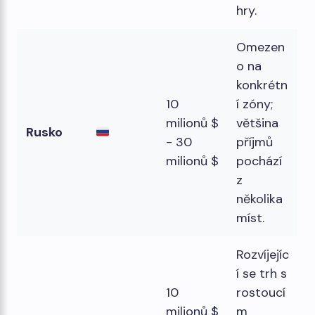
hry.
Omezen
o na
konkrétn
10
í zóny;
milionů $
většina
Rusko
- 30
příjmů
milionů $
pochází
z
několika
míst.
Rozvíjejíc
í se trh s
10
rostoucí
milionů $
m