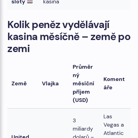
sloty
kasina
Kolik peněz vydělávají
kasina měsíčně – země po
zemi
Průměr
ný
Koment
Země
Vlajka
měsíční
áře
příjem
(USD)
Las
3
Vegas a
miliardy
Atlantic
United
dolarů –