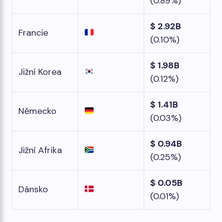
(0.89%)
$ 2.92B
Francie
(0.10%)
$ 1.98B
Jižní Korea
(0.12%)
$ 1.41B
Německo
(0.03%)
$ 0.94B
Jižní Afrika
(0.25%)
$ 0.05B
Dánsko
(0.01%)