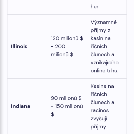
her.
Významné
příjmy z
120 milionů $
kasin na
Illinois
- 200
říčních
milionů $
člunech a
vznikajícího
online trhu.
Kasina na
říčních
90 milionů $
člunech a
Indiana
- 150 milionů
racinos
$
zvyšují
příjmy.