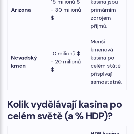
15 milionů $
kasina jsou
Arizona
- 30 milionů
primárním
$
zdrojem
příjmů.
Menší
kmenová
10 milionů $
Nevadský
kasina po
- 20 milionů
kmen
celém státě
$
přispívají
samostatně.
Kolik vydělávají kasina po
celém světě (a % HDP)?
HDP kasina