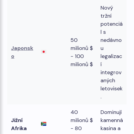
Nový
tržní
potenciá
l s
50
nedávno
Japonsk
milionů $
u
o
- 100
legalizac
milionů $
í
integrov
aných
letovisek
.
40
Dominují
Jižní
milionů $
kamenná
Afrika
- 80
kasina a