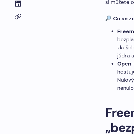
si můžete ov
Co se z
Freem
bezpla
zkušeb
jádra 
Open-
hostuj
Nulový
nenulo
Free
„bez