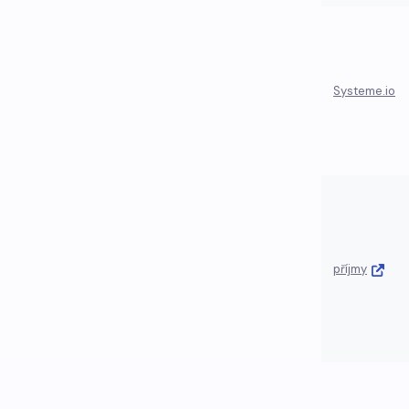
Systeme.io
příjmy