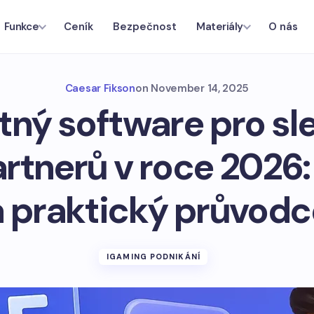
Ceník
Bezpečnost
O nás
Funkce
Materiály
Caesar Fikson
on
November 14, 2025
tný software pro sl
artnerů v roce 2026:
a praktický průvodc
IGAMING PODNIKÁNÍ