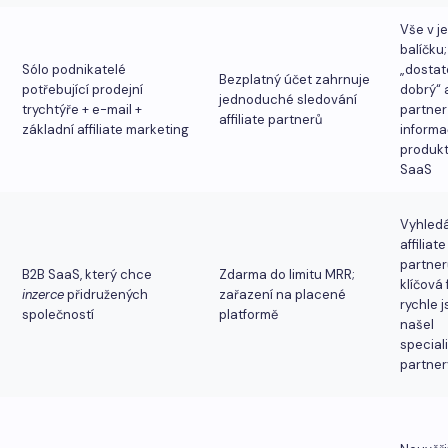
Vše v 
balíčku;
Sólo podnikatelé
„dosta
Bezplatný účet zahrnuje
potřebující prodejní
dobrý“ a
jednoduché sledování
trychtýře + e-mail +
partner
affiliate partnerů
základní affiliate marketing
informa
produkt
SaaS
Vyhled
affiliate
partner
B2B SaaS, který chce
Zdarma do limitu MRR;
klíčová
inzerce
přidružených
zařazení na placené
rychle j
společností
platformě
našel
special
partner