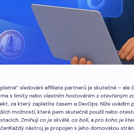
platné“ sledování affiliate partnerů je skutečné – ale 
rma
s limity nebo
vlastním hostováním s otevřeným z
ekt, za který zaplatíte časem a DevOps. Níže uvádím 
ších možností, které jsem skutečně použil nebo otest
 stacích. Zmiňuji
co je skvělé
,
co bolí
, a
pro koho je kte
rčen
Každý nástroj je propojen s jeho domovskou strán