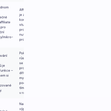
jednom
Affiliate modul
je základní;
tečně
komplexní
ffiliate
stupňovité
 pro
provize vás
ční
nutí k řešení
y/mikro-
problémů.
Pokud dojde k
ávání
růstu, příjmy
se začnou
ů je
projevovat
 funkce –
dříve, než si
sem si
myslíte –
počítejte s
izované
tímto skokem
y.
v rozpočtu
Nativní
výplaty jsou