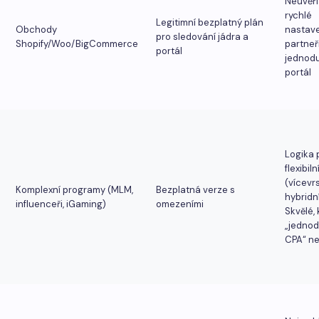
Neuvěři
rychlé
Legitimní bezplatný plán
Obchody
nastave
pro sledování jádra a
Shopify/Woo/BigCommerce
partneři
portál
jednod
portál
Logika p
flexibiln
(vícevrs
Komplexní programy (MLM,
Bezplatná verze s
hybridní
influenceři, iGaming)
omezeními
Skvělé,
„jedno
CPA“ ne