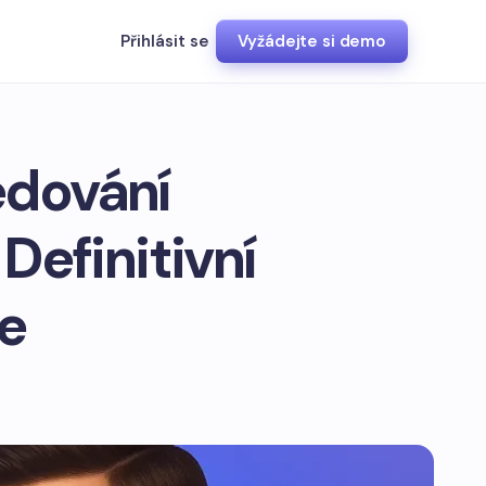
Přihlásit se
Vyžádejte si demo
edování
 Definitivní
e