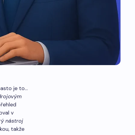
často je to…
drojovým
přehled
oval v
rý nástroj
kou, takže