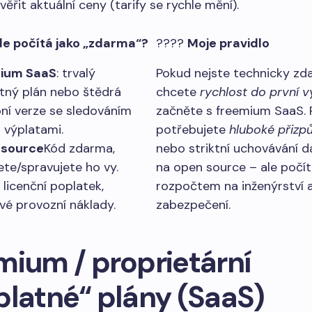
ěřit aktuální ceny (tarify se rychle mění).
de počítá jako „zdarma“?
????
Moje pravidlo
ium SaaS
: trvalý
Pokud nejste technicky zda
tný plán nebo štědrá
chcete
rychlost do první v
ní verze se sledováním
začněte s freemium SaaS.
a výplatami.
potřebujete
hluboké přizp
source
Kód zdarma,
nebo striktní uchovávání d
ete/spravujete ho vy.
na open source – ale počít
 licenční poplatek,
rozpočtem na inženýrství 
vé provozní náklady.
zabezpečení.
mium / proprietární
platné“ plány (SaaS)