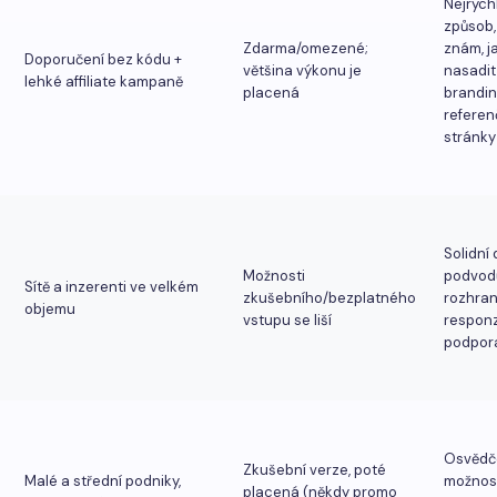
Nejrychl
způsob,
Zdarma/omezené;
znám, j
Doporučení bez kódu +
většina výkonu je
nasadit
lehké affiliate kampaně
placená
brandi
referen
stránky
Solidní
Možnosti
podvod
Sítě a inzerenti ve velkém
zkušebního/bezplatného
rozhraní
objemu
vstupu se liší
responz
podpor
Osvědč
Zkušební verze, poté
Malé a střední podniky,
možnos
placená (někdy promo