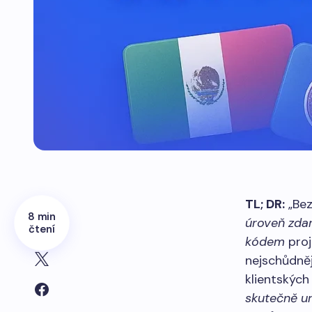
TL; DR:
„Bez
8 min
úroveň zda
čtení
kódem
proj
nejschůdněj
klientských
skutečně u