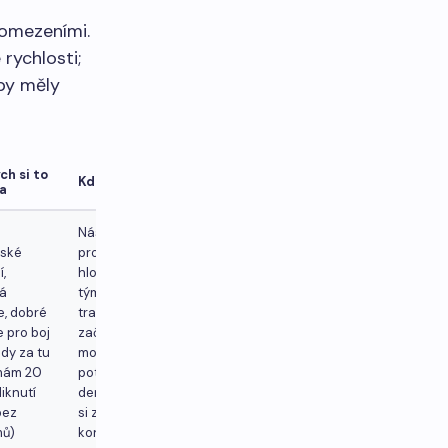
 omezeními.
rychlosti;
 by měly
ch si to
Kde to kouše
/a
Nástupní
lské
proces má
,
hloubku –
á
týmy, které s
e, dobré
trackingem
e pro boj
začínají,
dy za tu
mohou
mám 20
potřebovat
iknutí
den na to, aby
bez
si zvykly na
mů)
konvence