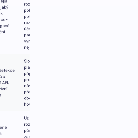
ejší
rozhraní, ale
 jaký
pokud budete
ak
potřebovat
 co-
rozsáhlé
ngové
účetnictví
ční
partnerů,
vyroste vám z
něj.
Složitost
plánu/cen –
 detekce
připravte si
ů a
profil
 API;
návštěvnosti
ivní
před
a
obchodními
hovory
Uživatelské
rozhraní místy
ené
působí
ti
zastarale;