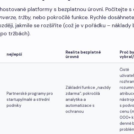
hostované platformy s bezplatnou úrovní. Počítejte s
nverze, tržby,
nebo pokročilé funkce. Rychle dosáhnete 
ozději, jakmile se rozšíříte (což je v pořádku – náklady
po tržbách).
Realita bezplatné
Proč by
nejlepší
úrovně
vybral
Čisté
uživate
rozhraní
Základní funkce „navždy
rozumn
Partnerské programy pro
zdarma“; pokročilá
atribuc
startupy/malé a střední
analytika a
nástroj
podniky
automatizace s
s podvo
ochranou
cenu (
000+ kl
denně 
problé