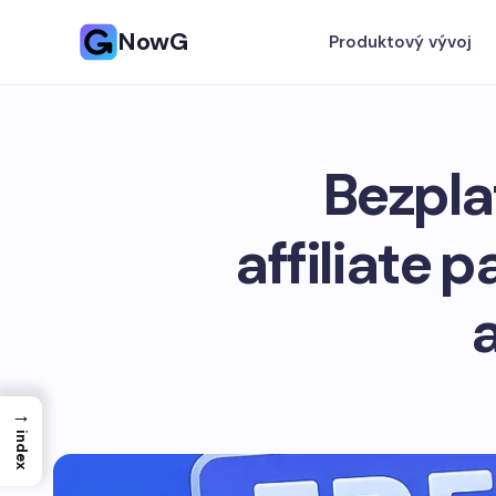
NowG
Produktový vývoj
Bezpla
affiliate p
→
index