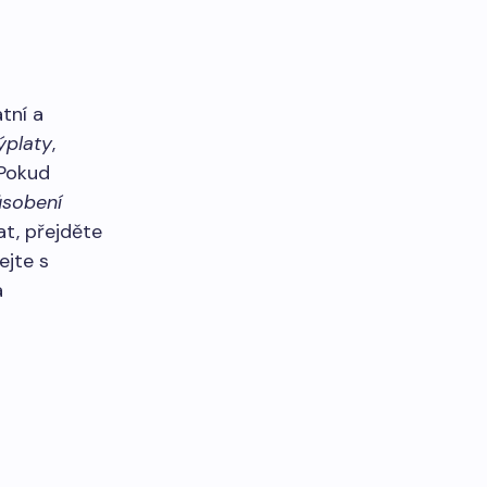
tní a
ýplaty
,
 Pokud
ůsobení
at, přejděte
ejte s
a