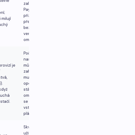
telně
založeny na
PayPalu;
ní;
přizpůsobení
 milují
přehledů je u
uchý
bezplatné
verze
omezené.
Počáteční
nastavení
rovizí je
může být
í
zahlcující;
tvá,
multiměnové
).
operace se
 když
stále jeví jako
duchá
omezené, co
stačí.
se týče
vstupních
plánů
Skvělé
uživatelské