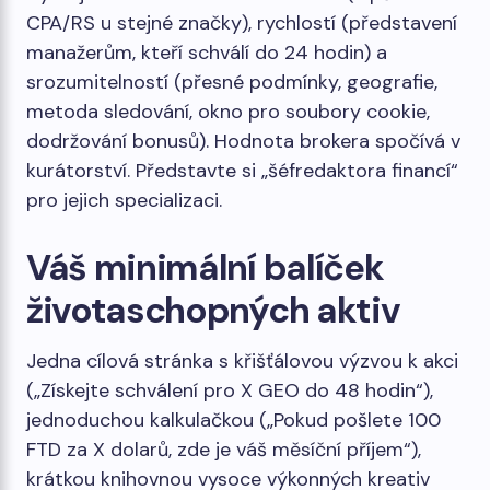
CPA/RS u stejné značky), rychlostí (představení
manažerům, kteří schválí do 24 hodin) a
srozumitelností (přesné podmínky, geografie,
metoda sledování, okno pro soubory cookie,
dodržování bonusů). Hodnota brokera spočívá v
kurátorství. Představte si „šéfredaktora financí“
pro jejich specializaci.
Váš minimální balíček
životaschopných aktiv
Jedna cílová stránka s křišťálovou výzvou k akci
(„Získejte schválení pro X GEO do 48 hodin“),
jednoduchou kalkulačkou („Pokud pošlete 100
FTD za X dolarů, zde je váš měsíční příjem“),
krátkou knihovnou vysoce výkonných kreativ