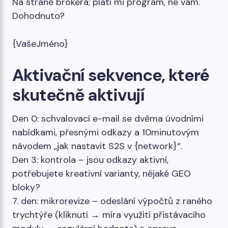
Na straně brokera; platí mi program, ne vám.
Dohodnuto?
{VašeJméno}
Aktivační sekvence, které
skutečně aktivují
Den 0: schvalovací e-mail se dvěma úvodními
nabídkami, přesnými odkazy a 10minutovým
návodem „jak nastavit S2S v {network}“.
Den 3: kontrola – jsou odkazy aktivní,
potřebujete kreativní varianty, nějaké GEO
bloky?
7. den: mikrorevize – odeslání výpočtů z raného
trychtýře (kliknutí → míra využití přistávacího