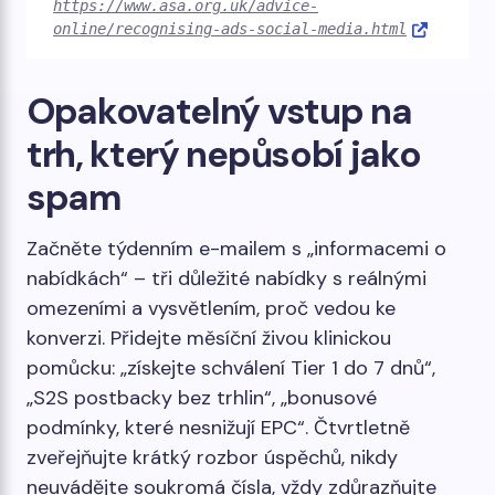
https://www.asa.org.uk/advice-
online/recognising-ads-social-media.html
Opakovatelný vstup na
trh, který nepůsobí jako
spam
Začněte týdenním e-mailem s „informacemi o
nabídkách“ – tři důležité nabídky s reálnými
omezeními a vysvětlením, proč vedou ke
konverzi. Přidejte měsíční živou klinickou
pomůcku: „získejte schválení Tier 1 do 7 dnů“,
„S2S postbacky bez trhlin“, „bonusové
podmínky, které nesnižují EPC“. Čtvrtletně
zveřejňujte krátký rozbor úspěchů, nikdy
neuvádějte soukromá čísla, vždy zdůrazňujte