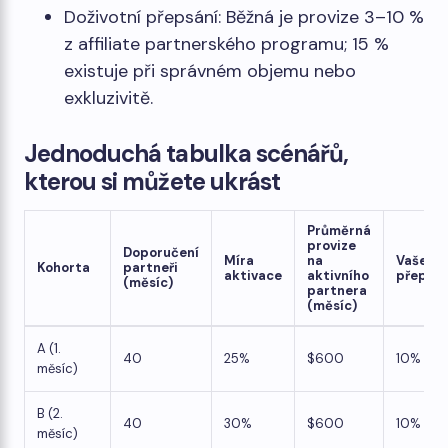
Doživotní přepsání: Běžná je provize 3–10 %
z affiliate partnerského programu; 15 %
existuje při správném objemu nebo
exkluzivitě.
Jednoduchá tabulka scénářů,
kterou si můžete ukrást
Průměrná
provize
Doporučení
Míra
na
Vaše %
Kohorta
partneři
aktivace
aktivního
přepsán
(měsíc)
partnera
(měsíc)
A (1.
40
25%
$600
10%
měsíc)
B (2.
40
30%
$600
10%
měsíc)