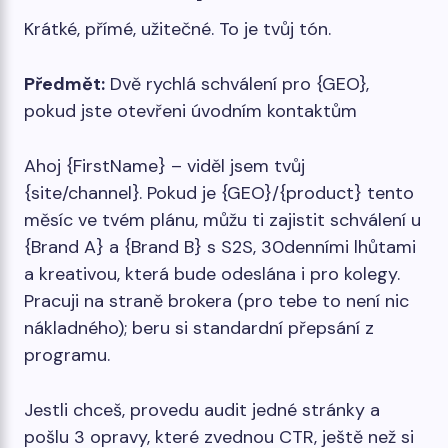
Krátké, přímé, užitečné. To je tvůj tón.
Předmět:
Dvě rychlá schválení pro {GEO},
pokud jste otevřeni úvodním kontaktům
Ahoj {FirstName} – viděl jsem tvůj
{site/channel}. Pokud je {GEO}/{product} tento
měsíc ve tvém plánu, můžu ti zajistit schválení u
{Brand A} a {Brand B} s S2S, 30denními lhůtami
a kreativou, která bude odeslána i pro kolegy.
Pracuji na straně brokera (pro tebe to není nic
nákladného); beru si standardní přepsání z
programu.
Jestli chceš, provedu audit jedné stránky a
pošlu 3 opravy, které zvednou CTR, ještě než si