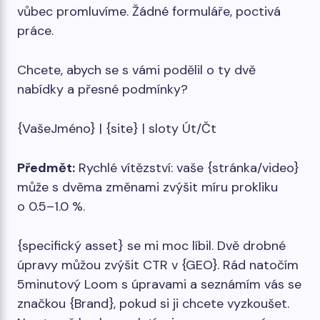
vůbec promluvíme. Žádné formuláře, poctivá
práce.
Chcete, abych se s vámi podělil o ty dvě
nabídky a přesné podmínky?
{VašeJméno} | {site} | sloty Út/Čt
Předmět:
Rychlé vítězství: vaše {stránka/video}
může s dvěma změnami zvýšit míru prokliku
o 0.5–1.0 %.
{specifický asset} se mi moc líbil. Dvě drobné
úpravy můžou zvýšit CTR v {GEO}. Rád natočím
5minutový Loom s úpravami a seznámím vás se
značkou {Brand}, pokud si ji chcete vyzkoušet.