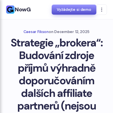
NowG
Vyžádejte si demo
Caesar Fikson
on
December 12, 2025
Strategie „brokera“:
Budování zdroje
příjmů výhradně
doporučováním
dalších affiliate
partnerů (nejsou