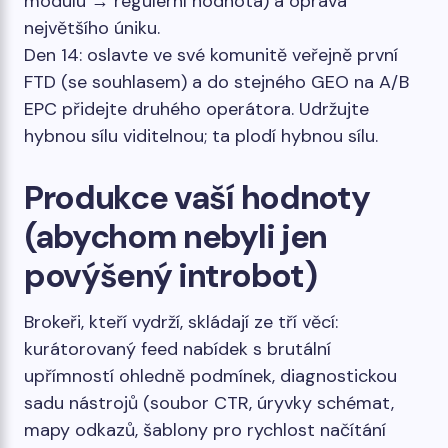
modulu → regulérní hodnota) a oprava
největšího úniku.
Den 14: oslavte ve své komunitě veřejně první
FTD (se souhlasem) a do stejného GEO na A/B
EPC přidejte druhého operátora. Udržujte
hybnou sílu viditelnou; ta plodí hybnou sílu.
Produkce vaší hodnoty
(abychom nebyli jen
povýšený introbot)
Brokeři, kteří vydrží, skládají ze tří věcí:
kurátorovaný feed nabídek s brutální
upřímností ohledně podmínek, diagnostickou
sadu nástrojů (soubor CTR, úryvky schémat,
mapy odkazů, šablony pro rychlost načítání