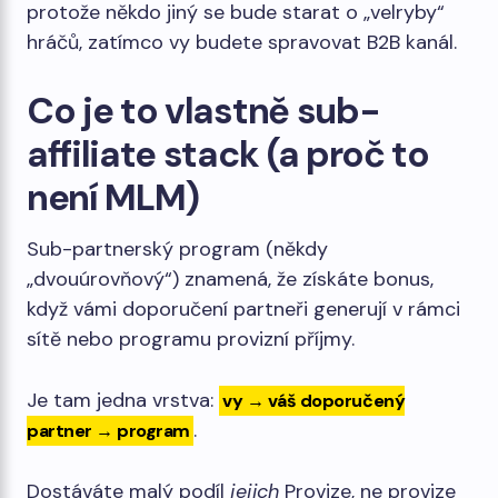
protože někdo jiný se bude starat o „velryby“
hráčů, zatímco vy budete spravovat B2B kanál.
Co je to vlastně sub-
affiliate stack (a proč to
není MLM)
Sub-partnerský program (někdy
„dvouúrovňový“) znamená, že získáte bonus,
když vámi doporučení partneři generují v rámci
sítě nebo programu provizní příjmy.
Je tam jedna vrstva:
vy → váš doporučený
.
partner → program
Dostáváte malý podíl
jejich
Provize, ne provize