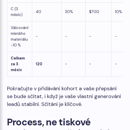
C (3.
40
30%
$700
10%
měsíc)
Válcování
mletého
-
-
-
-
materiálu
−10 %
Celkem
za 3.
120
-
-
-
měsíc
Pokračujte v přidávání kohort a vaše přepsání
se bude sčítat, i když je vaše vlastní generování
leadů stabilní. Sčítání je klíčové.
Process, ne tiskové