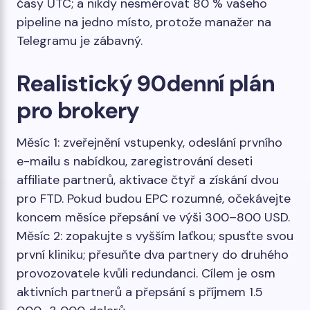
časy UTC; a nikdy nesměrovat 80 % vašeho
pipeline na jedno místo, protože manažer na
Telegramu je zábavný.
Realistický 90denní plán
pro brokery
Měsíc 1: zveřejnění vstupenky, odeslání prvního
e-mailu s nabídkou, zaregistrování deseti
affiliate partnerů, aktivace čtyř a získání dvou
pro FTD. Pokud budou EPC rozumné, očekávejte
koncem měsíce přepsání ve výši 300–800 USD.
Měsíc 2: zopakujte s vyšším laťkou; spusťte svou
první kliniku; přesuňte dva partnery do druhého
provozovatele kvůli redundanci. Cílem je osm
aktivních partnerů a přepsání s příjmem 1.5