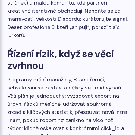
stránek) a malou komunitu, kde partneři
kreativně iterativně obchodují. Nehoňte se za
marnivostí, velikosti Discordu; kurátorujte signál.
Deset profesionálů, kteří „shipují“, porazí tisíc
lurkerů.
Řízení rizik, když se věci
zvrhnou
Programy mění manažery, BI se přeruší,
schvalování se zastaví a někdy se i mid vypaří.
Váš plán je jednoduchý: vyžadovat export na
úrovni řádků měsíčně; udržovat soukromá
zrcadla klíčových statistik; přesouvat nová intra
jinam, pokud reporting zanikne na více než
týden; klidně eskalovat s konkrétními click_id a