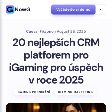
NowG
Vyžádejte si demo
Caesar Fikson
on
August 28, 2025
20 nejlepších CRM
platforem pro
iGaming pro úspěch
v roce 2025
IGAMING PODNIKÁNÍ
IGAMING MARKETING