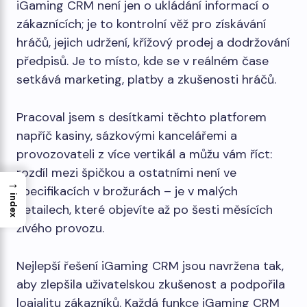
iGaming CRM není jen o ukládání informací o
zákaznících; je to kontrolní věž pro získávání
hráčů, jejich udržení, křížový prodej a dodržování
předpisů. Je to místo, kde se v reálném čase
setkává marketing, platby a zkušenosti hráčů.
Pracoval jsem s desítkami těchto platforem
napříč kasiny, sázkovými kancelářemi a
provozovateli z více vertikál a můžu vám říct:
rozdíl mezi špičkou a ostatními není ve
→
specifikacích v brožurách – je v malých
index
detailech, které objevíte až po šesti měsících
živého provozu.
Nejlepší řešení iGaming CRM jsou navržena tak,
aby zlepšila uživatelskou zkušenost a podpořila
loajalitu zákazníků. Každá funkce iGaming CRM