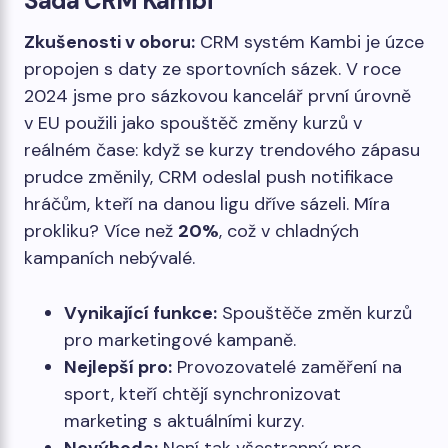
Sada CRM Kambi
Zkušenosti v oboru:
CRM systém Kambi je úzce
propojen s daty ze sportovních sázek. V roce
2024 jsme pro sázkovou kancelář první úrovně
v EU použili jako spouštěč změny kurzů v
reálném čase: když se kurzy trendového zápasu
prudce změnily, CRM odeslal push notifikace
hráčům, kteří na danou ligu dříve sázeli. Míra
prokliku? Více než
20%
, což v chladných
kampaních nebývalé.
Vynikající funkce:
Spouštěče změn kurzů
pro marketingové kampaně.
Nejlepší pro:
Provozovatelé zaměření na
sport, kteří chtějí synchronizovat
marketing s aktuálními kurzy.