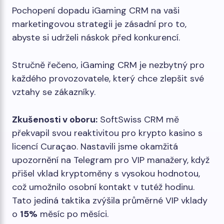
Pochopení dopadu iGaming CRM na vaši
marketingovou strategii je zásadní pro to,
abyste si udrželi náskok před konkurencí.
Stručně řečeno, iGaming CRM je nezbytný pro
každého provozovatele, který chce zlepšit své
vztahy se zákazníky.
Zkušenosti v oboru:
SoftSwiss CRM mě
překvapil svou reaktivitou pro krypto kasino s
licencí Curaçao. Nastavili jsme okamžitá
upozornění na Telegram pro VIP manažery, když
přišel vklad kryptoměny s vysokou hodnotou,
což umožnilo osobní kontakt v tutéž hodinu.
Tato jediná taktika zvýšila průměrné VIP vklady
o
15%
měsíc po měsíci.