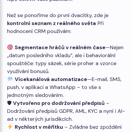
Než se ponoříme do první dvacítky, zde je
kontrolní seznam z reálného světa
Při
hodnocení CRM používám:
Segmentace hráčů v reálném čase
—Nejen
„datum posledního vkladu“, ale i behaviorální
spouštěče: typy sázek, série proher a vzorce
využívání bonusů.
Vícekanálová automatizace
—E-mail, SMS,
push, v aplikaci a WhatsApp – to vše s
jednotným sledováním.
🛡
Vytvořeno pro dodržování předpisů
–
Dodržování předpisů GDPR, AML, KYC a nyní i AI-
ad v některých jurisdikcích.
Rychlost v měřítku
– Zvládne bez zpoždění