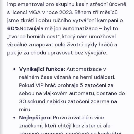
implementoval pro skupinu kasin střední úrovně
s licencí MGA v roce 2023. Během tří měsíců
jsme zkrátili dobu ručního vytváření kampaní o
60%
Nezaujala mě jen automatizace – byl to
„tvorce herních cest“, který nám umožňoval
vizuálně zmapovat celé životní cykly hráčů a
pak je za chodu upravovat bez vývojáře.
Vynikající funkce:
Automatizace v
reálném čase vázaná na herní události.
Pokud VIP hráč prohraje 5 zatočení za
sebou na vlajkovém automatu, dostane do
30 sekund nabídku zatočení zdarma na
míru.
Nejlepší pro:
Provozovatelé s více
značkami, kteří chtějí konzistenci, ale
zároveň kampaně zaměřené na konkrétní