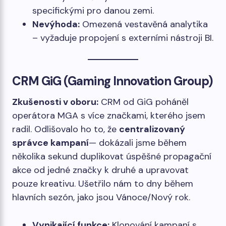
specifickými pro danou zemi.
Nevýhoda:
Omezená vestavěná analytika
– vyžaduje propojení s externími nástroji BI.
CRM GiG (Gaming Innovation Group)
Zkušenosti v oboru:
CRM od GiG poháněl
operátora MGA s více značkami, kterého jsem
radil. Odlišovalo ho to, že
centralizovaný
správce kampaní
— dokázali jsme během
několika sekund duplikovat úspěšné propagační
akce od jedné značky k druhé a upravovat
pouze kreativu. Ušetřilo nám to dny během
hlavních sezón, jako jsou Vánoce/Nový rok.
Vynikající funkce:
Klonování kampaní s