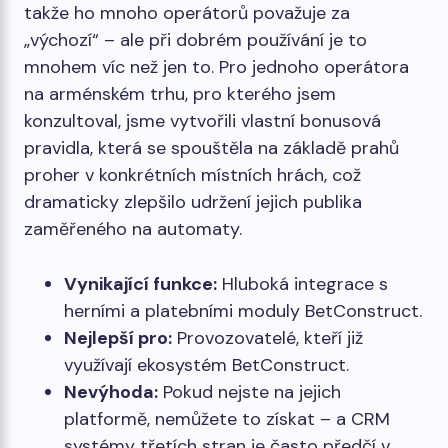
takže ho mnoho operátorů považuje za
„výchozí“ – ale při dobrém používání je to
mnohem víc než jen to. Pro jednoho operátora
na arménském trhu, pro kterého jsem
konzultoval, jsme vytvořili vlastní bonusová
pravidla, která se spouštěla na základě prahů
proher v konkrétních místních hrách, což
dramaticky zlepšilo udržení jejich publika
zaměřeného na automaty.
Vynikající funkce:
Hluboká integrace s
herními a platebními moduly BetConstruct.
Nejlepší pro:
Provozovatelé, kteří již
využívají ekosystém BetConstruct.
Nevýhoda:
Pokud nejste na jejich
platformě, nemůžete to získat – a CRM
systémy třetích stran je často předčí v