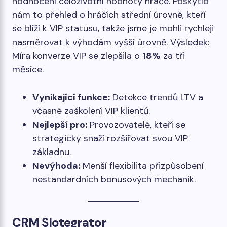
hodnocení celoživotní hodnoty hráče. Poskytlo
nám to přehled o hráčích střední úrovně, kteří
se blíží k VIP statusu, takže jsme je mohli rychleji
nasměrovat k výhodám vyšší úrovně. Výsledek:
Míra konverze VIP se zlepšila o
18%
za tři
měsíce.
Vynikající funkce:
Detekce trendů LTV a
včasné zaškolení VIP klientů.
Nejlepší pro:
Provozovatelé, kteří se
strategicky snaží rozšiřovat svou VIP
základnu.
Nevýhoda:
Menší flexibilita přizpůsobení
nestandardních bonusových mechanik.
CRM Slotegrator