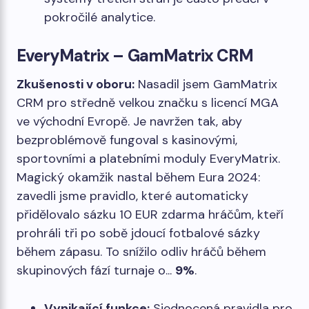
pokročilé analytice.
EveryMatrix – GamMatrix CRM
Zkušenosti v oboru:
Nasadil jsem GamMatrix
CRM pro středně velkou značku s licencí MGA
ve východní Evropě. Je navržen tak, aby
bezproblémově fungoval s kasinovými,
sportovními a platebními moduly EveryMatrix.
Magický okamžik nastal během Eura 2024:
zavedli jsme pravidlo, které automaticky
přidělovalo sázku 10 EUR zdarma hráčům, kteří
prohráli tři po sobě jdoucí fotbalové sázky
během zápasu. To snížilo odliv hráčů během
skupinových fází turnaje o...
9%
.
Vynikající funkce:
Sjednocená pravidla pro