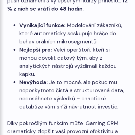
push oznámení s vylepšenými kurzy přineslo...
12
% z nich se vrátí do 48 hodin
.
Vynikající funkce:
Modelování zákazníků,
které automaticky seskupuje hráče do
behaviorálních mikrosegmentů.
Nejlepší pro:
Velcí operátoři, kteří si
mohou dovolit datový tým, aby z
analytických nástrojů vyždímali každou
kapku.
Nevýhoda:
Je to mocné, ale pokud mu
neposkytnete čistá a strukturovaná data,
nedosáhnete výsledků – chaotické
databáze vám sníží návratnost investic.
Díky pokročilým funkcím může iGaming CRM
dramaticky zlepšit vaši provozní efektivitu a