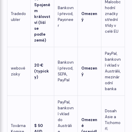
Maloobc
Spojené
Bankovn
hodní
m
Tradedo
í převod,
Omezen
značky
královst
ubler
Payonee
ý
střední
ví (liší
r
třídy v
se
celé EU
podle
země)
PayPal,
bankovn
Bankovn
20 €
í vklad v
webové
í převod,
Omezen
(typick
Austrálii,
zisky
SEPA,
ý
y)
mezinár
PayPal
odní
banka
PayPal,
bankovn
Dosah
í vklad
Asie a
do
Omezen
Tichomo
Továrna
$ 50
Austráli
é
ří;
Komise
AUD
e,
(pravidl