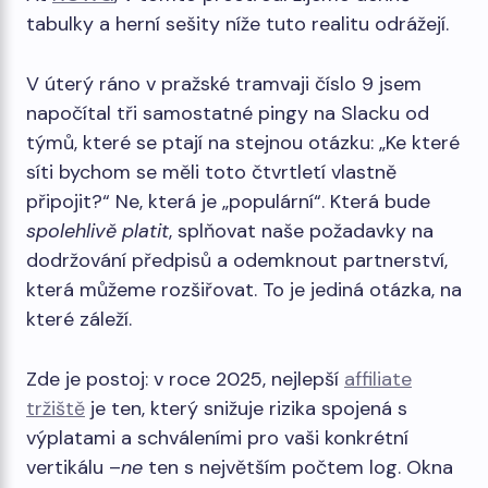
tabulky a herní sešity níže tuto realitu odrážejí.
V úterý ráno v pražské tramvaji číslo 9 jsem
napočítal tři samostatné pingy na Slacku od
týmů, které se ptají na stejnou otázku: „Ke které
síti bychom se měli toto čtvrtletí vlastně
připojit?“ Ne, která je „populární“. Která bude
spolehlivě platit
, splňovat naše požadavky na
dodržování předpisů a odemknout partnerství,
která můžeme rozšiřovat. To je jediná otázka, na
které záleží.
Zde je postoj: v roce 2025, nejlepší
affiliate
tržiště
je ten, který snižuje rizika spojená s
výplatami a schváleními pro vaši konkrétní
vertikálu –
ne
ten s největším počtem log. Okna