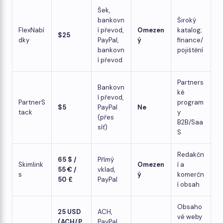
Šek,
bankovn
Široký
FlexNabí
í převod,
Omezen
katalog;
$25
dky
PayPal,
ý
finance/
bankovn
pojištění
í převod
Partners
Bankovn
ké
í převod,
PartnerS
program
$5
PayPal
Ne
tack
y
(přes
B2B/Saa
síť)
S
Redakčn
65 $ /
Přímý
Skimlink
Omezen
í a
55 € /
vklad,
s
ý
komerčn
50 £
PayPal
í obsah
Obsaho
25 USD
ACH,
vé weby
(ACH/P
PayPal,