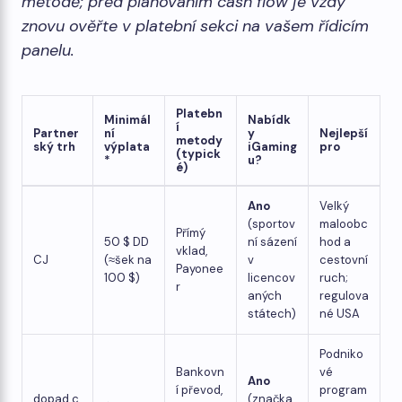
metodě; před plánováním cash flow je vždy
znovu ověřte v platební sekci na vašem řídicím
panelu.
Platebn
Minimál
Nabídk
í
Partner
ní
y
Nejlepší
metody
ský trh
výplata
iGaming
pro
(typick
*
u?
é)
Ano
Velký
(sportov
maloobc
Přímý
50 $ DD
ní sázení
hod a
vklad,
CJ
(≈šek na
v
cestovní
Payonee
100 $)
licencov
ruch;
r
aných
regulova
státech)
né USA
Podniko
Bankovn
vé
Ano
í převod,
program
dopad.c
(značka