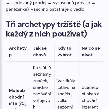
→ sledovaný prodej → vyrovnaná provize →
peněženka). Všechno ostatní je divadlo.
Tři archetypy tržiště (a jak
každý z nich používat)
Archety
Jak se
Kdy to
Na co se
p
chová
vybrat
dívat
Rozsáhlé
seznamy
značek,
Vertikály
snadné
citlivé na
Uzamče
Maloob
zadávání
značku,
ní oken a
chodní
veřejnýc
velké
chování
sítě
(CJ,
h
sezónní
inzerent