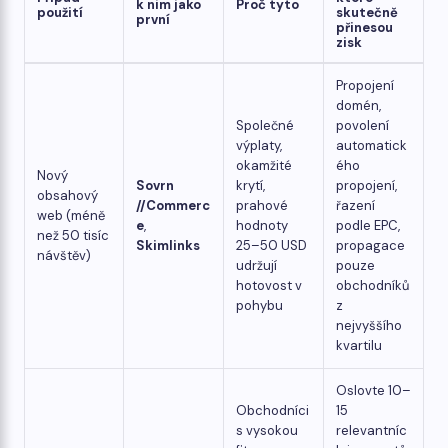
k nim jako
Proč tyto
použití
skutečně
první
přinesou
zisk
Propojení
domén,
Společné
povolení
výplaty,
automatick
okamžité
ého
Nový
Sovrn
krytí,
propojení,
obsahový
//Commerc
prahové
řazení
web (méně
e
,
hodnoty
podle EPC,
než 50 tisíc
Skimlinks
25–50 USD
propagace
návštěv)
udržují
pouze
hotovost v
obchodníků
pohybu
z
nejvyššího
kvartilu
Oslovte 10–
Obchodníci
15
s vysokou
relevantníc