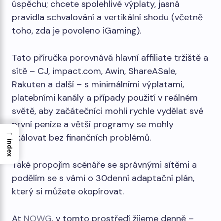
úspěchu; chcete spolehlivé výplaty, jasná
pravidla schvalování a vertikální shodu (včetně
toho, zda je povoleno iGaming).
Tato příručka porovnává hlavní affiliate tržiště a
sítě – CJ, impact.com, Awin, ShareASale,
Rakuten a další – s minimálními výplatami,
platebními kanály a případy použití v reálném
světě, aby začátečníci mohli rychle vydělat své
první peníze a větší programy se mohly
→
škálovat bez finančních problémů.
index
Také propojím scénáře se správnými sítěmi a
podělím se s vámi o 30denní adaptační plán,
který si můžete okopírovat.
At
NOWG
, v tomto prostředí žijeme denně –