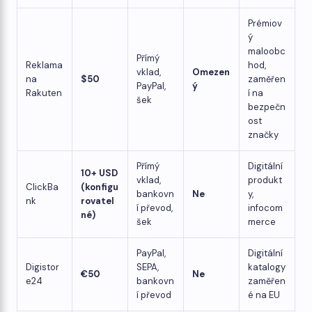
Prémiov
ý
maloobc
Přímý
Reklama
hod,
vklad,
Omezen
na
$50
zaměřen
PayPal,
ý
Rakuten
í na
šek
bezpečn
ost
značky
Přímý
Digitální
10+ USD
vklad,
produkt
ClickBa
(konfigu
bankovn
Ne
y,
nk
rovatel
í převod,
infocom
né)
šek
merce
PayPal,
Digitální
Digistor
SEPA,
katalogy
€50
Ne
e24
bankovn
zaměřen
í převod
é na EU