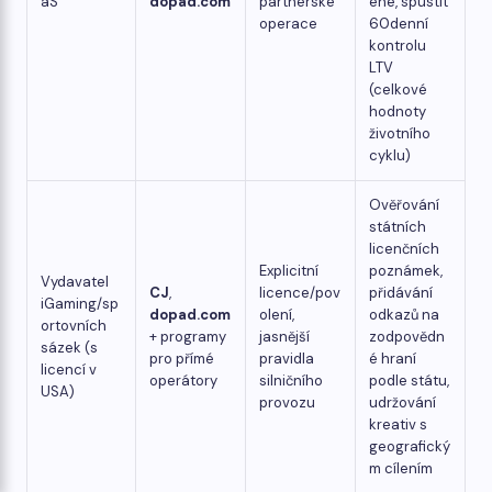
aS
dopad.com
partnerské
ené, spustit
operace
60denní
kontrolu
LTV
(celkové
hodnoty
životního
cyklu)
Ověřování
státních
licenčních
Explicitní
poznámek,
Vydavatel
CJ
,
licence/pov
přidávání
iGaming/sp
dopad.com
olení,
odkazů na
ortovních
+ programy
jasnější
zodpovědn
sázek (s
pro přímé
pravidla
é hraní
licencí v
operátory
silničního
podle státu,
USA)
provozu
udržování
kreativ s
geografický
m cílením