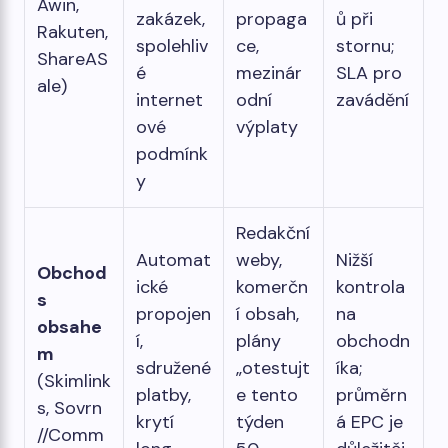
Awin,
zakázek,
propaga
ů při
Rakuten,
spolehliv
ce,
stornu;
ShareAS
é
mezinár
SLA pro
ale)
internet
odní
zavádění
ové
výplaty
podmínk
y
Redakční
Automat
weby,
Nižší
Obchod
ické
komerčn
kontrola
s
propojen
í obsah,
na
obsahe
í,
plány
obchodn
m
sdružené
„otestujt
íka;
(Skimlink
platby,
e tento
průměrn
s, Sovrn
krytí
týden
á EPC je
//Comm