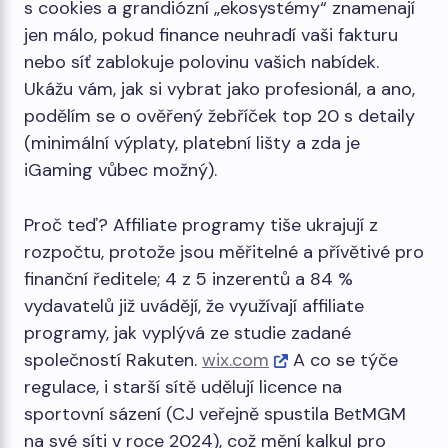
s cookies a grandiózní „ekosystémy“ znamenají
jen málo, pokud finance neuhradí vaši fakturu
nebo síť zablokuje polovinu vašich nabídek.
Ukážu vám, jak si vybrat jako profesionál, a ano,
podělím se o ověřený žebříček top 20 s detaily
(minimální výplaty, platební lišty a zda je
iGaming vůbec možný).
Proč teď? Affiliate programy tiše ukrajují z
rozpočtu, protože jsou měřitelné a přívětivé pro
finanční ředitele; 4 z 5 inzerentů a 84 %
vydavatelů již uvádějí, že využívají affiliate
programy, jak vyplývá ze studie zadané
společností Rakuten.
wix.com
A co se týče
regulace, i starší sítě udělují licence na
sportovní sázení (CJ veřejně spustila BetMGM
na své síti v roce 2024), což mění kalkul pro