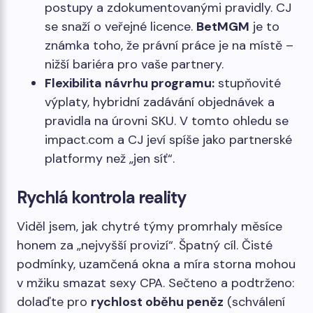
postupy a zdokumentovanými pravidly. CJ
se snaží o veřejné licence.
BetMGM
je to
známka toho, že právní práce je na místě –
nižší bariéra pro vaše partnery.
Flexibilita návrhu programu:
stupňovité
výplaty, hybridní zadávání objednávek a
pravidla na úrovni SKU. V tomto ohledu se
impact.com a CJ jeví spíše jako partnerské
platformy než „jen síť“.
Rychlá kontrola reality
Viděl jsem, jak chytré týmy promrhaly měsíce
honem za „nejvyšší provizí“. Špatný cíl. Čisté
podmínky, uzamčená okna a míra storna mohou
v mžiku smazat sexy CPA. Sečteno a podtrženo:
dolaďte pro
rychlost oběhu peněz
(schválení