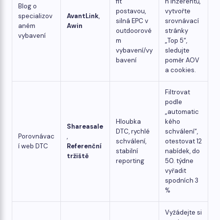
fit
h inzerentů,
Blog o
postavou,
vytvořte
specializov
AvantLink
,
silná EPC v
srovnávací
aném
Awin
outdoorové
stránky
vybavení
m
„Top 5“,
vybavení/vy
sledujte
bavení
poměr AOV
a cookies.
Filtrovat
podle
„automatic
Hloubka
kého
Shareasale
DTC, rychlé
schválení“,
Porovnávac
,
schválení,
otestovat 12
í web DTC
Referenční
stabilní
nabídek, do
tržiště
reporting
50. týdne
vyřadit
spodních 3
%
Vyžádejte si