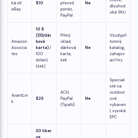
ká síť
$10
převod
Ne
dlouhod
eBay
peněz,
obé SKU
PayPal
10 $
(DD/dár
Přímý
Všudypří
Amazon
ková
vklad,
tomný
Associa
karta)
/
dárková
Ne
katalog,
tes
100
karta,
zahajov
dolarů
šek
ací hry
(šek)
Speciali
sté na
ACH,
outdoor
AvantLin
$25
PayPal
Ne
ové
k
(Tipalti)
vybaven
í, vysoká
EPC
30 liber
ve