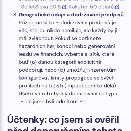
;
SdíletSleva 50 $
;
Rakuten 50 dolarů
.
Geografické údaje a dodržování předpisů
Přiznejme si to – dodržování předpisů je
věc, kterou nikdo nemiluje, ale každý by ji
měl zvládnout. Pokud se dotknete
hazardních her, konopí nebo generování
leadů ve financích, vyberte si sítě, které
buď (a) danou kategorii explicitně
podporují, nebo (b) umožňují inzerentům
konfigurovat limity propagace ve svých
profilech na tržišti (impact.com to dělá).
Ušetří vám to týdny dohadování se typu
„Proč jsme byli odmítnuti?“.
Účtenky: co jsem si ověřil
před doporučením tohoto