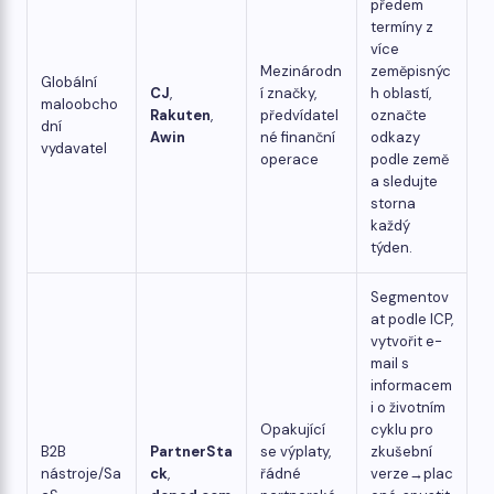
předem
termíny z
více
Mezinárodn
zeměpisnýc
Globální
CJ
,
í značky,
h oblastí,
maloobcho
Rakuten
,
předvídatel
označte
dní
Awin
né finanční
odkazy
vydavatel
operace
podle země
a sledujte
storna
každý
týden.
Segmentov
at podle ICP,
vytvořit e-
mail s
informacem
i o životním
Opakující
cyklu pro
B2B
PartnerSta
se výplaty,
zkušební
nástroje/Sa
ck
,
řádné
verze→plac