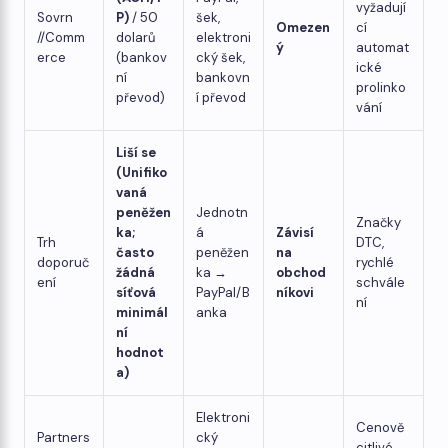
vyžadují
Sovrn
P)
/ 50
šek,
Omezen
cí
//Comm
dolarů
elektroni
ý
automat
erce
(bankov
cký šek,
ické
ní
bankovn
prolinko
převod)
í převod
vání
Liší se
(Unifiko
vaná
peněžen
Jednotn
Značky
ka;
á
Závisí
Trh
DTC,
často
peněžen
na
doporuč
rychlé
žádná
ka →
obchod
ení
schvále
síťová
PayPal/B
níkovi
ní
minimál
anka
ní
hodnot
a)
Elektroni
Cenově
Partners
cký
citlivé,