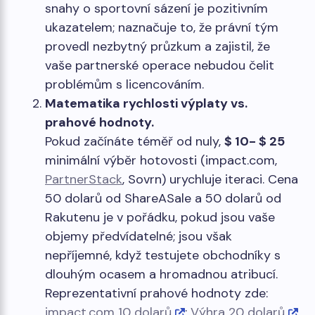
snahy o sportovní sázení je pozitivním
ukazatelem; naznačuje to, že právní tým
provedl nezbytný průzkum a zajistil, že
vaše partnerské operace nebudou čelit
problémům s licencováním.
Matematika rychlosti výplaty vs.
prahové hodnoty.
Pokud začínáte téměř od nuly,
$ 10- $ 25
minimální výběr hotovosti (impact.com,
PartnerStack
, Sovrn) urychluje iteraci. Cena
50 dolarů od ShareASale a 50 dolarů od
Rakutenu je v pořádku, pokud jsou vaše
objemy předvídatelné; jsou však
nepříjemné, když testujete obchodníky s
dlouhým ocasem a hromadnou atribucí.
Reprezentativní prahové hodnoty zde:
impact.com 10 dolarů
;
Výhra 20 dolarů