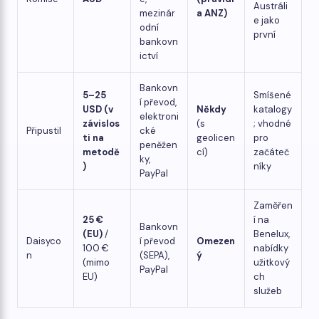
Austráli
mezinár
a ANZ)
e jako
odní
první
bankovn
ictví
Bankovn
5–25
Smíšené
í převod,
USD (v
Někdy
katalogy
elektroni
závislos
(s
; vhodné
Připustil
cké
ti na
geolicen
pro
peněžen
metodě
cí)
začáteč
ky,
)
níky
PayPal
Zaměřen
25 €
í na
Bankovn
(EU)
/
Benelux,
Daisyco
í převod
Omezen
100 €
nabídky
n
(SEPA),
ý
(mimo
užitkový
PayPal
EU)
ch
služeb