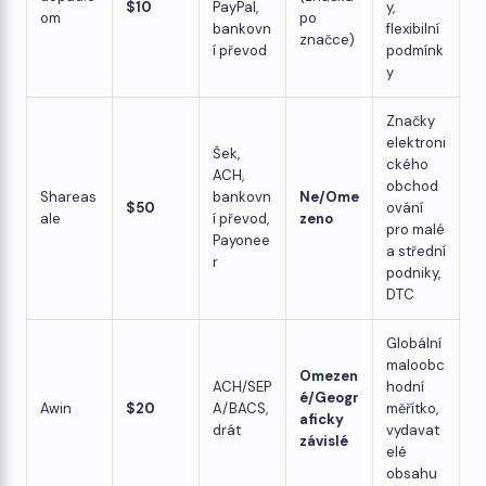
$10
PayPal,
y,
om
po
bankovn
flexibilní
značce)
í převod
podmínk
y
Značky
elektroni
Šek,
ckého
ACH,
obchod
Shareas
bankovn
Ne/Ome
$50
ování
ale
í převod,
zeno
pro malé
Payonee
a střední
r
podniky,
DTC
Globální
maloobc
Omezen
ACH/SEP
hodní
é/Geogr
Awin
$20
A/BACS,
měřítko,
aficky
drát
vydavat
závislé
elé
obsahu