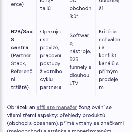
long-
50
důležitěj
erce)
tailů
obchodn
ší
íků“
B2B/Saa
Opakujíc
Kritéria
Softwar
S
í se
schválen
e,
centra
provize,
í a
nástroje,
(Partner
pracovní
konflikt
B2B
Stack,
postupy
kanálů s
funnely s
Referenč
životního
přímým
dlouhou
ní
cyklu
prodeje
LTV
tržiště)
partnera
m
Obrázek an
affiliate manažer
žonglování se
všemi třemi aspekty: přehledy produktů
(obchod s obsahem), přímé vztahy se značkami
(maloobchod) a stránka s monetizovanými