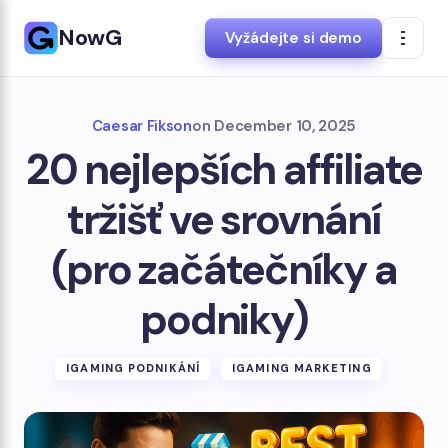
NowG
Vyžádejte si demo
Caesar Fikson
on
December 10, 2025
20 nejlepších affiliate
tržišť ve srovnání
(pro začátečníky a
podniky)
IGAMING PODNIKÁNÍ
IGAMING MARKETING