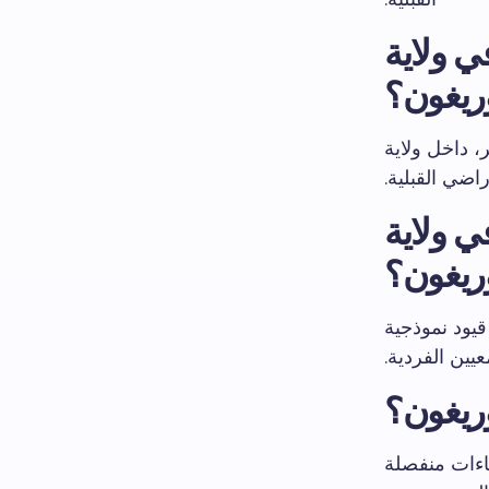
ي ولاية
ريغون؟
ولاية، لمن يبلغون ٢١ عامًا فأكثر، داخل ولاية
اضي القبلية.
ي ولاية
ريغون؟
 قيود نموذجية
يين الفردية.
وريغون؟
ناءات منفصلة