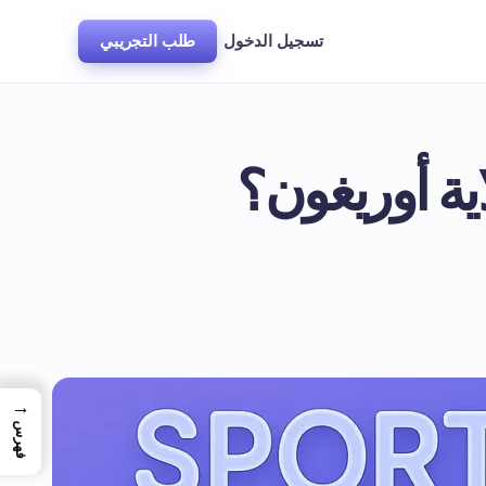
تسجيل الدخول
طلب التجريبي
ية أوريغون؟
→
فهرس