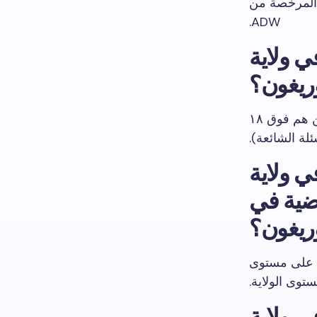
ل المرخصة من
ADW.
ي ولاية
ريغون؟
٢١+ لمواقع المراهنات الرياضية. (منتجات اليانصيب التقليدية مخصصة لمن هم فوق ١٨
لة الشائعة).
ي ولاية
اضية في
وريغون؟
ل على مستوى
توى الولاية.
ي ولاية