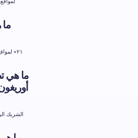
لمواقع 
ما 
ما هي تط
أوريغون
الشريك الر
ما هي 