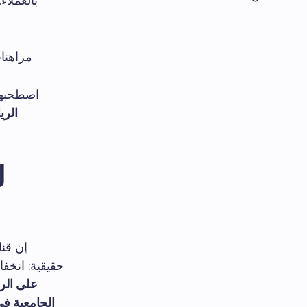
بالعملاء
مراهنات
اصطحبهم 
الري
ل
إن قنا
حقيقية: انخف
على الر
الجامعية في