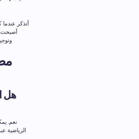
أتذكر عندما ك
وتوجي
مصف
هل ا
نعم. يم
الرياضية عبر