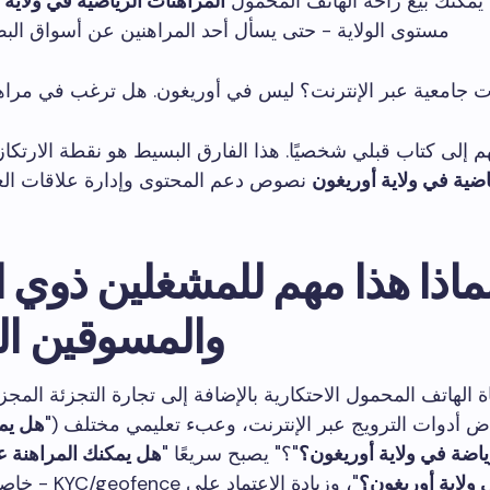
. يمكنك بيع راحة الهاتف المحمول
المراهنات الرياضية في ولاية 
مستوى الولاية - حتى يسأل أحد المراهنين عن أسواق البط
 جامعية عبر الإنترنت؟ ليس في أوريغون. هل ترغب في مراهنات A
إلى كتاب قبلي شخصيًا. هذا الفارق البسيط هو نقطة الارتكاز
اضية في ولاية أوريغون
نصوص دعم المحتوى وإدارة علاقات العم
ماذا هذا مهم للمشغلين ذوي ا
والمسوقين الت
ة الهاتف المحمول الاحتكارية بالإضافة إلى تجارة التجزئة المجز
اض أدوات الترويج عبر الإنترنت، وعبء تعليمي مختلف ("
هل يمك
ياضة في ولاية أوريغون؟
"؟" يصبح سريعًا "
هل يمكنك المراهنة ع
 ولاية أوريغون؟
"، وزيادة الاعتماد