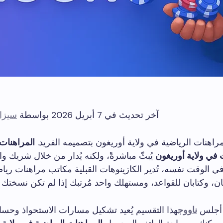
آخر تحديث في 7 أبريل 2026 بواسطة
سيزا
مراهنات الرياضية في ولاية أوريغون بتصميمه الفريد.
المراهنات 
ت في ولاية أوريغون
يُبثّ مباشرةً، ولكنه يُدار من خلال شريك و
في الوقت نفسه، تُدير الكازينوهات القبلية مكاتب مراهنات رياض
اتان، وكتابان للقواعد، ومستهلك واحد مُرتبك إذا لم تكن نسختك و
أجلس
ناووج
هذا التقسيم يُعيد تشكيل مسارات الاستحواذ وحسا