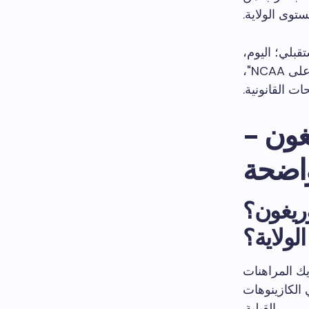
توى الولاية.
قبلي؛ اليوم،
أصبحت نقاط الألم أكثر دقة: شرح السياسة، وتقليل "لا أستطيع العثور على NCAA"،
ت القانونية.
غون -
واضحة
وريغون؟
لولاية؟
يك المراهنات
 الكازينوهات
القبلية.