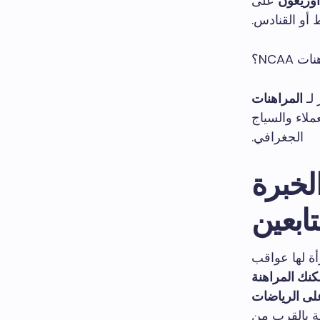
أوريغون
على
 أو القنادس.
NCA؟
 لـ
المراهنات
لاء والسياج
الجغرافي.
لخبرة
ابعين
أة لها عواقب
نك المراهنة
لى الرياضات
 على KYC/geofence - خاصة بالقرب من